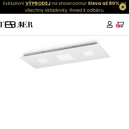
Exkluzivní
VÝPRODEJ
na showroomu!
Sleva až 80%
na
všechny skladovky.
Ihned k odběru.
0