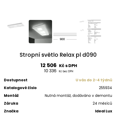
Stropní světlo Relax pl d090
12 506
Kč s DPH
10 336
Kč bez DPH
Dostupnost
U vás do 2-4 týdnů
Katalogové číslo
255934
Montáž
Nutná montáž, dodáváno v demontu
Záruka
24 měsíců
Značka
Ideal Lux