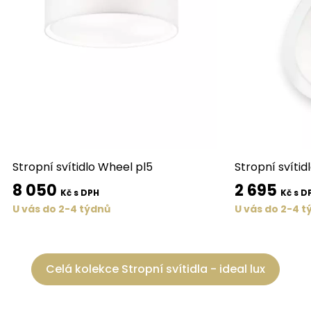
Stropní svítidlo Wheel pl5
Stropní svítid
8 050
2 695
Kč s DPH
Kč s D
U vás do 2-4 týdnů
U vás do 2-4 t
Celá kolekce Stropní svítidla - ideal lux