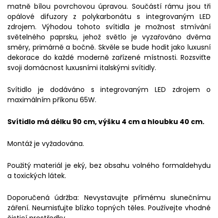
matně bílou povrchovou úpravou. Součástí rámu jsou tři
opálové difuzory z polykarbonátu s integrovaným LED
zdrojem. Výhodou tohoto svítidla je možnost stmívání
světelného paprsku, jehož světlo je vyzařováno dvěma
směry, primárně a bočně. Skvěle se bude hodit jako luxusní
dekorace do každé moderně zařízené místnosti. Rozsviťte
svoji domácnost luxusními italskými svítidly.
Svítidlo je dodáváno s integrovaným LED zdrojem o
maximálním příkonu 65W.
Svítidlo má délku 90 cm, výšku 4 cm a hloubku 40 cm.
Montáž je vyžadována.
Použitý materiál je eký, bez obsahu volného formaldehydu
a toxických látek.
Doporučená údržba: Nevystavujte přímému slunečnímu
záření. Neumisťujte blízko topných těles. Používejte vhodné