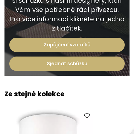
si schůzku s našimi designéry, kteří
Vám vše potřebné rádi přivezou.
Pro více informací klikněte na jedno
z tlačítek.
Zapůjčení vzorníků
Sjednat schůzku
Ze stejné kolekce