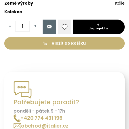
Země výroby
Itálie
Kolekce
-
+
do projektu
Vložit do košíku
Potřebujete poradit?
pondělí - pátek 9 - 17h
+420 774 431 196
obchod@italier.cz