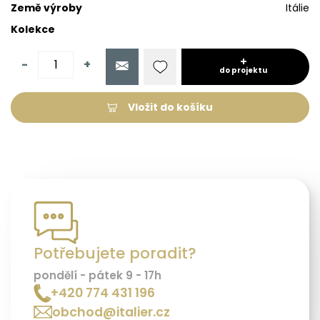
Země výroby
Itálie
Kolekce
-
+
do projektu
Vložit do košíku
Potřebujete poradit?
pondělí - pátek 9 - 17h
+420 774 431 196
obchod@italier.cz