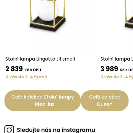
Stolní lampa Lingotto tl1 small
Stolní lampa L
2 839
3 989
Kč s DPH
Kč s D
U vás do 2-4 týdnů
U vás do 2-4 t
Celá kolekce Stolní lampy
Celá kolekce
- ideal lux
Queen