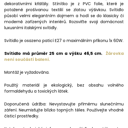
dekorativními křišťály. Stínítko je z PVC folie, které je
potažené prošívanou textilií se zlatou výšivkou. Svítidlo
působí velmi elegantním dojmem a hodí se do klasicky či
moderně zařízených interiérů. Rozsviťte svoji domácnost
luxusními italskými svítidly.
Svítidlo je osazeno paticí E27 o maximálním příkonu 1x 60W.
Svítidlo má průměr 25 cm a výšku 46,5 cm.
Žárovka
není součástí balení.
Montáž je vyžadována.
Použitý materiál je ekologický, bez obsahu volného
formaldehydu a toxických látek.
Doporučená údržba: Nevystavujte přímému slunečnímu
záření. Neumisťujte blízko topných těles. Používejte vhodné
čisticí prostředky.