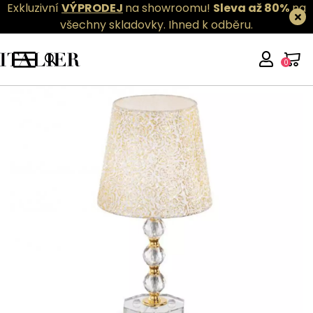
Exkluzivní
VÝPRODEJ
na showroomu!
Sleva až 80%
na
všechny skladovky.
Ihned k odběru.
0