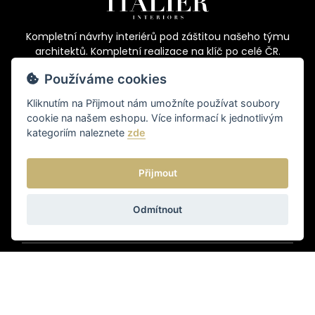
Kompletní návrhy interiérů pod záštitou našeho týmu
architektů. Kompletní realizace na klíč po celé ČR.
Používáme cookies
Kliknutím na
Přijmout
nám umožníte používat soubory
Vybavujeme a zajišťujeme komplexní
cookie na našem eshopu. Více informací k jednotlivým
realizaci kancelářských a komerčních prostor na klíč.
kategoriím naleznete
zde
Přijmout
Značka zaměřena na unikátní textilní produkty a
sedací poufy vlastní výroby. Současně však funguje i
jako šicí dílna pro individuální zakázky.
Odmítnout
ZÁKAZNICKÝ ÚČET
O NÁKUPU