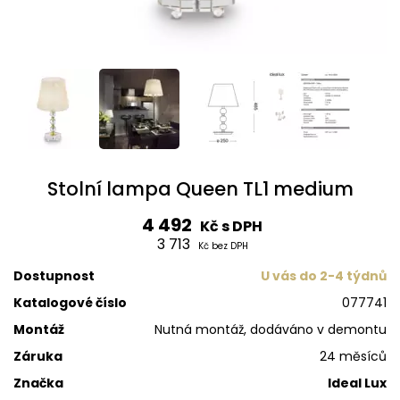
Stolní lampa Queen TL1 medium
4 492
Kč s DPH
3 713
Kč bez DPH
Dostupnost
U vás do 2-4 týdnů
Katalogové číslo
077741
Montáž
Nutná montáž, dodáváno v demontu
Záruka
24 měsíců
Značka
Ideal Lux