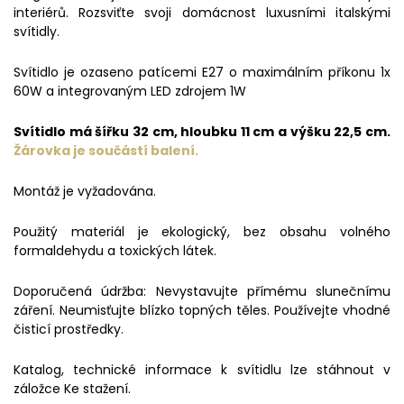
interiérů. Rozsviťte svoji domácnost luxusními italskými
svítidly.
Svítidlo je ozaseno patícemi E27 o maximálním příkonu 1x
60W a integrovaným LED zdrojem 1W
Svítidlo má šířku 32 cm, hloubku 11 cm a výšku 22,5 cm.
Žárovka je součástí balení.
Montáž je vyžadována.
Použitý materiál je ekologický, bez obsahu volného
formaldehydu a toxických látek.
Doporučená údržba: Nevystavujte přímému slunečnímu
záření. Neumisťujte blízko topných těles. Používejte vhodné
čisticí prostředky.
Katalog, technické informace k svítidlu lze stáhnout v
záložce Ke stažení.