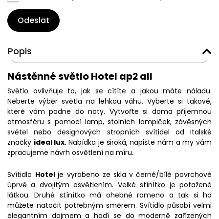
Odeslat
Popis
Nástěnné světlo Hotel ap2 all
Světlo ovlivňuje to, jak se cítíte a jakou máte náladu.
Neberte výběr světla na lehkou váhu. Vyberte si takové,
které vám padne do noty. Vytvořte si doma příjemnou
atmosféru s pomocí lamp, stolních lampiček, závěsných
světel nebo designových stropních svítidel od Italské
značky
ideal lux.
Nabídka je široká, napište nám a my vám
zpracujeme návrh osvětlení na míru.
Svítidlo
Hotel
je vyrobeno ze skla
v černé/bílé povrchové
úprvě a dvojitým osvětlením. Velké stínítko je potažené
látkou. Druhé stínítko má ohebné rameno a tak si ho
můžete natočit potřebným směrem. Svítidlo působí velmi
elegantním dojmem a hodí se do moderně zařízených