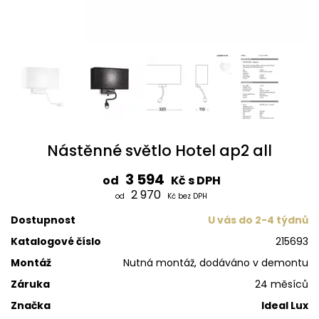
Nástěnné světlo Hotel ap2 all
3 594
od
Kč s DPH
2 970
od
Kč bez DPH
Dostupnost
U vás do 2-4 týdnů
Katalogové číslo
215693
Montáž
Nutná montáž, dodáváno v demontu
Záruka
24 měsíců
Značka
Ideal Lux