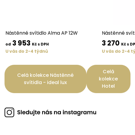
Nástěnné svítidlo Alma AP 12W
Nástěnné svít
3 953
3 270
od
Kč s DPH
Kč s D
U vás do 2-4 týdnů
U vás do 2-4 t
Celá
Celá kolekce Nástěnné
kolekce
svítidla - ideal lux
Hotel