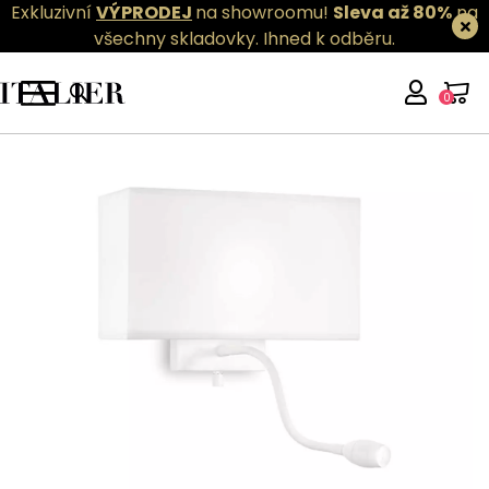
Exkluzivní
VÝPRODEJ
na showroomu!
Sleva až 80%
na
všechny skladovky.
Ihned k odběru.
0