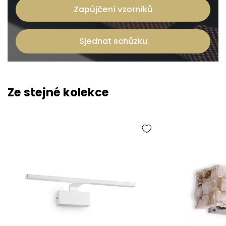
Zapůjčení vzorníků
Sjednat schůzku
Ze stejné kolekce