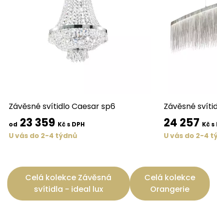
Závěsné svítidlo Caesar sp6
Závěsné svítid
23 359
24 257
od
Kč s DPH
Kč s
U vás do 2-4 týdnů
U vás do 2-4 t
Celá kolekce Závěsná
Celá kolekce
svítidla - ideal lux
Orangerie