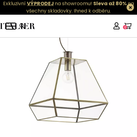
Exkluzivní
VÝPRODEJ
na showroomu!
Sleva až 80%
na
všechny skladovky.
Ihned k odběru.
0