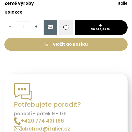
Země výroby
Itálie
Kolekce
-
+
do projektu
Vložit do košíku
Potřebujete poradit?
pondělí - pátek 9 - 17h
+420 774 431 196
obchod@italier.cz