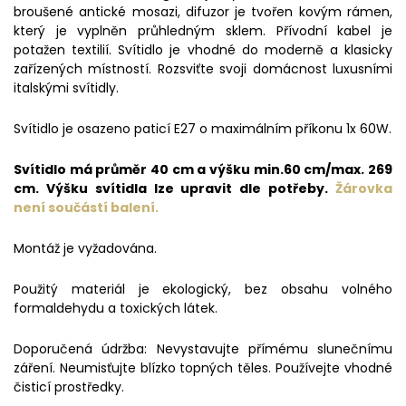
broušené antické mosazi, difuzor je tvořen kovým rámen,
který je vyplněn průhledným sklem. Přívodní kabel je
potažen textilií. Svítidlo je vhodné do moderně a klasicky
zařízených místností. Rozsviťte svoji domácnost luxusními
italskými svítidly.
Svítidlo je osazeno paticí E27 o maximálním příkonu 1x 60W.
Svítidlo má průměr 40 cm a výšku min.60 cm/max. 269
cm. Výšku svítidla lze upravit dle potřeby.
Žárovka
není součástí balení.
Montáž je vyžadována.
Použitý materiál je ekologický, bez obsahu volného
formaldehydu a toxických látek.
Doporučená údržba: Nevystavujte přímému slunečnímu
záření. Neumisťujte blízko topných těles. Používejte vhodné
čisticí prostředky.