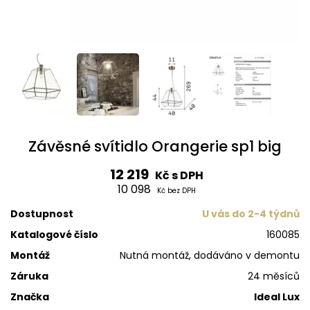
Závěsné svítidlo Orangerie sp1 big
12 219
Kč s DPH
10 098
Kč bez DPH
Dostupnost
U vás do 2-4 týdnů
Katalogové číslo
160085
Montáž
Nutná montáž, dodáváno v demontu
Záruka
24 měsíců
Značka
Ideal Lux