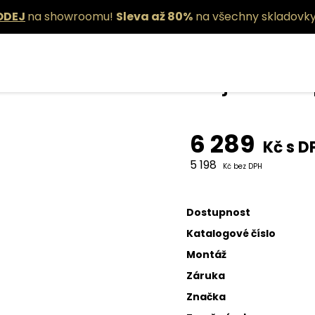
ODEJ
na showroomu!
Sleva až 80%
na všechny skladovky
Stojací lam
6 289
Kč s D
5 198
Kč bez DPH
Dostupnost
Katalogové číslo
Montáž
Záruka
Značka