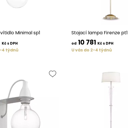
vítidlo Minimal sp1
Stojací lampa Firenze pt1
6
10 781
Kč s DPH
od
Kč s DPH
2-4 týdnů
U vás do 2-4 týdnů