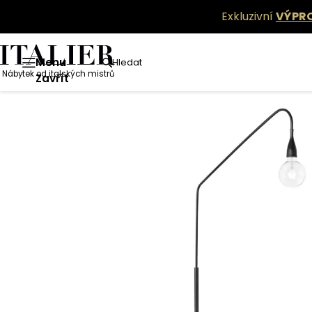
Exkluzivní
VÝPR
Menu
Hledat
Nábytek od italských mistrů
Zavřít