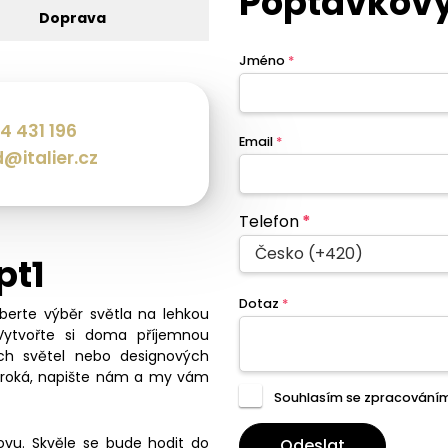
Poptávkový
Doprava
Jméno
*
4 431 196
Email
*
@italier.cz
Telefon
*
Česko (+420)
pt1
Dotaz
*
eberte výběr světla na lehkou
Vytvořte si doma příjemnou
ch světel nebo designových
široká, napište nám a my vám
Souhlasím se zpracování
ovu. Skvěle se bude hodit do
Odeslat