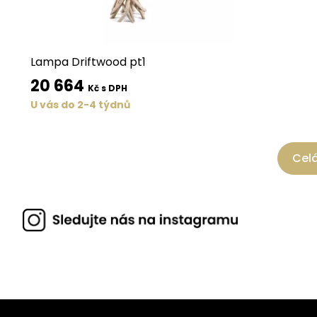
Lampa Driftwood pt1
20 664
Kč s DPH
U vás do 2-4 týdnů
Celá