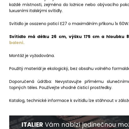
každé místnosti, zejména do ložnice nebo obývacího poko
luxusními italskými svítidly.
Svítidlo je osazeno paticí E27 o maximálním příkonu 1x 60W
Svítidlo má délku 26 cm, výšku 175 cm a hloubku 
balení.
Montáž je vyžadována.
Použitý materiál je ekologický, bez obsahu volného formald
Doporučená údržba: Nevystavujte přímému slunečnímu 
topných těles. Používejte vhodné čisticí prostředky.
Katalog, technické informace k svítidlu lze stáhnout v zálož
ITALIER
Vám nabízí jedinečnou mož