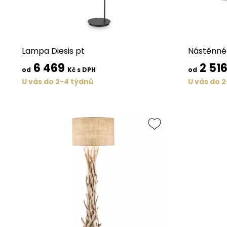
Lampa Diesis pt
Nástěnné 
6 469
2 51
od
Kč s DPH
od
U vás do 2-4 týdnů
U vás do 