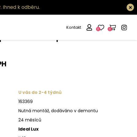
.
Ihned k odběru.
Kontakt
0
0
pa Minimal pt1
PH
U vás do 2-4 týdnů
163369
Nutná montáž, dodáváno v demontu
24 měsíců
Ideal Lux