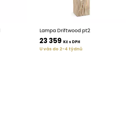
1
Lampa Driftwood pt2
23 359
Kč s DPH
U vás do 2-4 týdnů