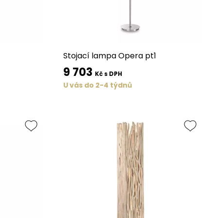
Stojací lampa Opera pt1
9 703
Kč s DPH
U vás do 2-4 týdnů