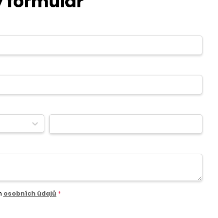
 formulář
m
osobních údajů
*