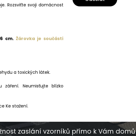
je. Rozsviťte svoji domácnost
.
86 cm.
Žárovka je součástí
ehydu a toxických látek.
záření. Neumisťujte blízko
ce Ke stažení.
nost zaslání vzorníků přímo k Vám domů 