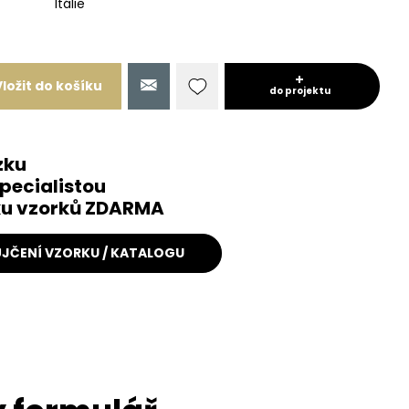
Itálie
Vložit do košíku
do projektu
zku
pecialistou
čku vzorků ZDARMA
JČENÍ VZORKU / KATALOGU