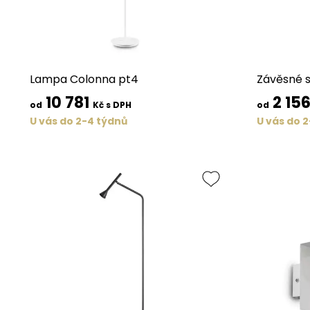
Lampa Colonna pt4
Závěsné s
10 781
2 15
od
Kč s DPH
od
U vás do 2-4 týdnů
U vás do 