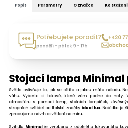
Popis
Parametry
O značce
Ke stažení
Potřebujete poradit?
+420 77
obchod
pondělí - pátek 9 - 17h
Stojací lampa Minimal 
Světlo ovlivňuje to, jak se cítíte a jakou máte náladu. N
váhu. Vyberte si takové, které vám padne do noty. 
atmosféru s pomocí lamp, stolních lampiček, závěsný
stropních svítidel od Italské značky
ideal lux.
Nabídka je 
zpracujeme návrh osvětlení na míru.
Svítidlo
Minimal
je vyrobeno z odolného lakovaného kov