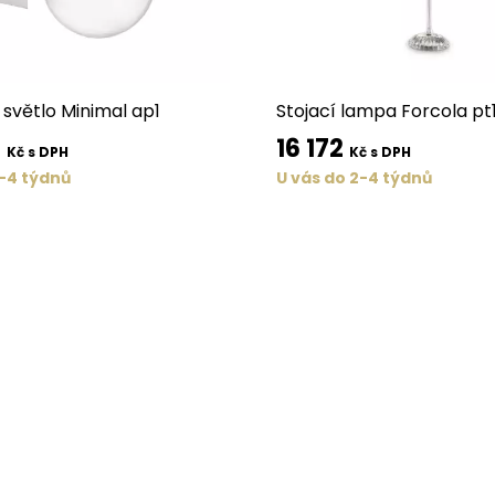
světlo Minimal ap1
Stojací lampa Forcola pt
6
16 172
Kč s DPH
Kč s DPH
2-4 týdnů
U vás do 2-4 týdnů