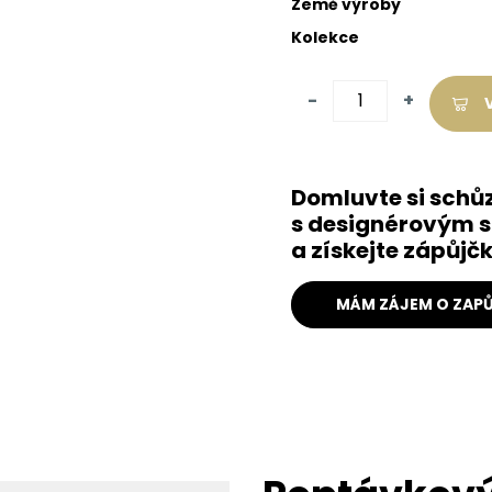
Země výroby
Kolekce
-
+
Domluvte si schů
s designérovým s
a získejte zápůj
MÁM ZÁJEM O ZAPŮ