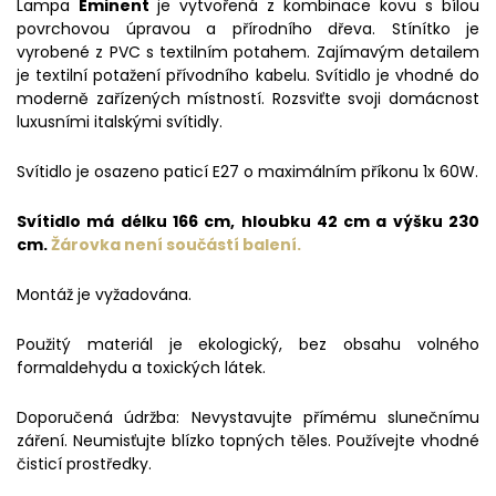
Lampa
Eminent
je vytvořená z kombinace kovu s bílou
povrchovou úpravou a přírodního dřeva. Stínítko je
vyrobené z PVC s textilním potahem. Zajímavým detailem
je textilní potažení přívodního kabelu. Svítidlo je vhodné do
moderně zařízených místností. Rozsviťte svoji domácnost
luxusními italskými svítidly.
Svítidlo je osazeno paticí E27 o maximálním příkonu 1x 60W.
Svítidlo má délku 166 cm, hloubku 42 cm a výšku 230
cm.
Žárovka není součástí balení.
Montáž je vyžadována.
Použitý materiál je ekologický, bez obsahu volného
formaldehydu a toxických látek.
Doporučená údržba: Nevystavujte přímému slunečnímu
záření. Neumisťujte blízko topných těles. Používejte vhodné
čisticí prostředky.