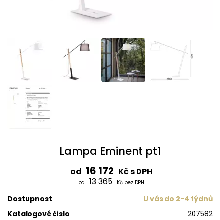
Lampa Eminent pt1
16 172
od
Kč s DPH
13 365
od
Kč bez DPH
Dostupnost
U vás do 2-4 týdnů
Katalogové číslo
207582