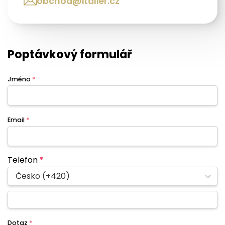
obchod@italier.cz
Poptávkový formulář
Jméno
*
Email
*
Telefon
*
Česko (+420)
Dotaz
*