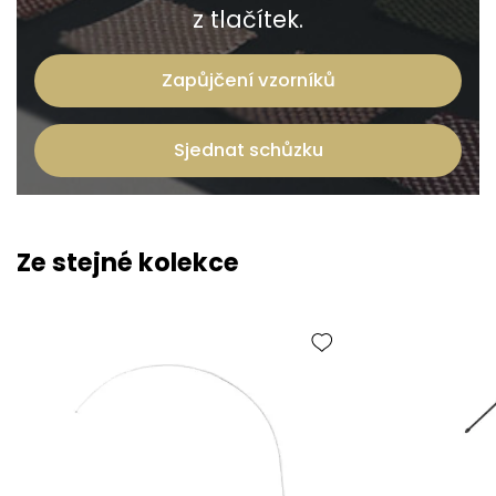
z tlačítek.
Zapůjčení vzorníků
Sjednat schůzku
Ze stejné kolekce