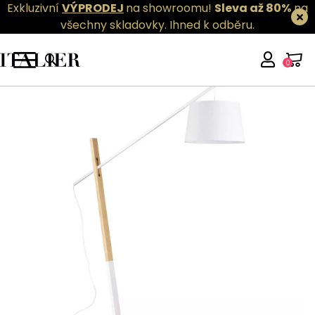
Exkluzivní
VÝPRODEJ
na showroomu!
Sleva až 80%
na
všechny skladovky.
Ihned k odběru.
0