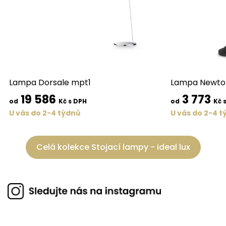
Lampa Dorsale mpt1
Lampa Newton
19 586
3 773
od
Kč s DPH
od
Kč 
U vás do 2-4 týdnů
U vás do 2-4 t
Celá kolekce Stojací lampy - ideal lux