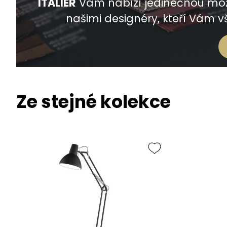
ITALIER
Vám nabízí jedinečnou mož
našimi designéry, kteří Vám vš
Ze stejné kolekce