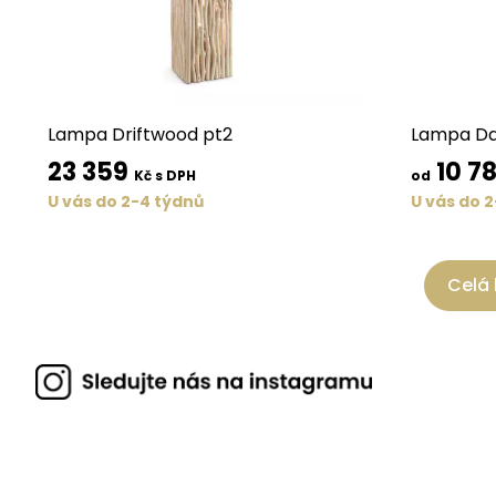
Lampa Driftwood pt2
Lampa Da
23 359
10 7
Kč s DPH
od
U vás do 2-4 týdnů
U vás do 
Celá 