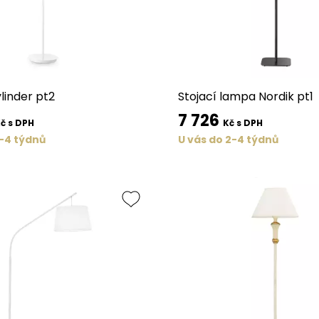
inder pt2
Stojací lampa Nordik pt1
7 726
č s DPH
Kč s DPH
2-4 týdnů
U vás do 2-4 týdnů