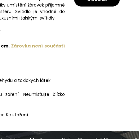
díky umístění žárovek příjemně
féru. Svítidlo je vhodné do
usními italskými svítidly.
.
8 cm.
Žárovka není součástí
ehydu a toxických látek.
záření. Neumisťujte blízko
ce Ke stažení.