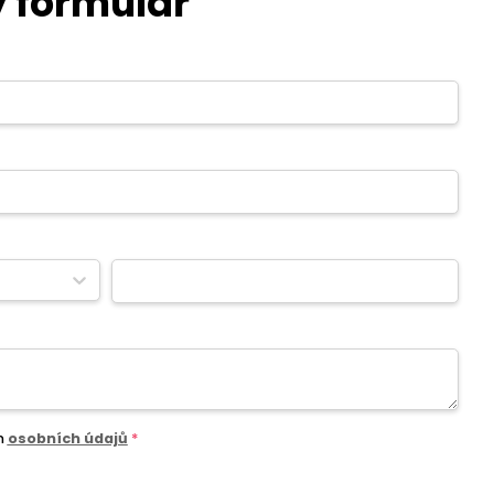
 formulář
m
osobních údajů
*