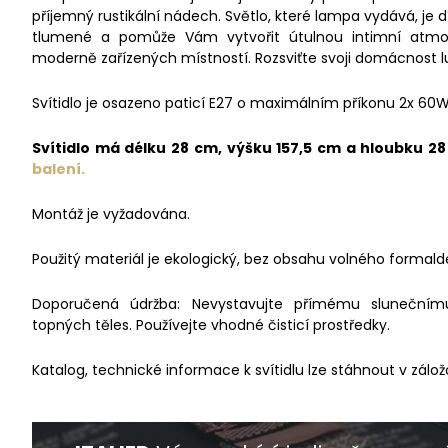
příjemný rustikální nádech. Světlo, které lampa vydává, je 
tlumené a pomůže Vám vytvořit útulnou intimní atmos
moderně zařízených místností. Rozsviťte svoji domácnost lux
Svítidlo je osazeno paticí E27 o maximálním příkonu 2x 60W
Svítidlo má délku 28 cm, výšku 157,5 cm a hloubku 2
balení.
Montáž je vyžadována.
Použitý materiál je ekologický, bez obsahu volného formald
Doporučená údržba: Nevystavujte přímému slunečnímu 
topných těles. Používejte vhodné čisticí prostředky.
Katalog, technické informace k svítidlu lze stáhnout v zálož