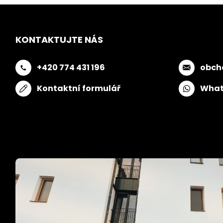
KONTAKTUJTE NÁS
+420 774 431 196
obch
Kontaktní formulář
What