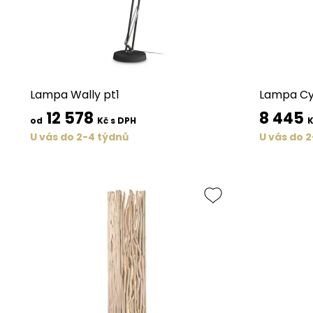
Lampa Wally pt1
Lampa Cyl
12 578
8 445
od
Kč s DPH
K
U vás do 2-4 týdnů
U vás do 