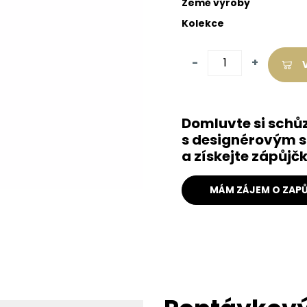
Země výroby
Kolekce
-
+
Domluvte si schů
s designérovým s
a získejte zápůj
MÁM ZÁJEM O ZAPŮ