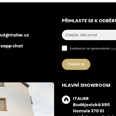
PŘIHLASTE SE K ODBĚR
od@italier.cz
sapp chat
Souhlasím se zpracováním
os
Odebírat
HLAVNÍ SHOWROOM
ITALIER
Budějovická 590
Homole 370 01