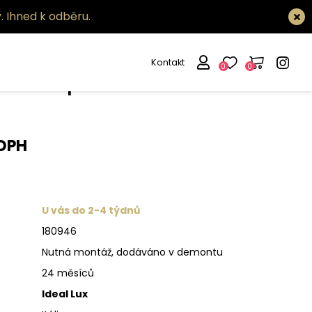
.
Ihned k odběru.
Kontakt
0
0
twood pt2
 DPH
U vás do 2-4 týdnů
180946
Nutná montáž, dodáváno v demontu
24 měsíců
Ideal Lux