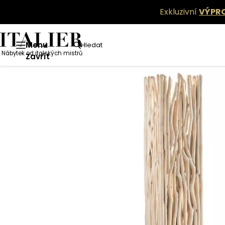
Exkluzivní
VÝPR
Menu
Hledat
Nábytek od italských mistrů
Zavřít