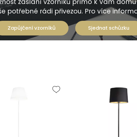
nost zaslání vzorníků přímo k Vám domů 
e potřebné rádi přivezou. Pro více informac
Zapůjčení vzorníků
Sjednat schůzku