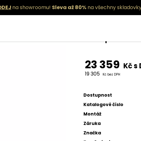
ODEJ
na showroomu!
Sleva až 80%
na všechny skladovky
Lampa Drif
23 359
Kč s
19 305
Kč bez DPH
Dostupnost
Katalogové číslo
Montáž
Záruka
Značka