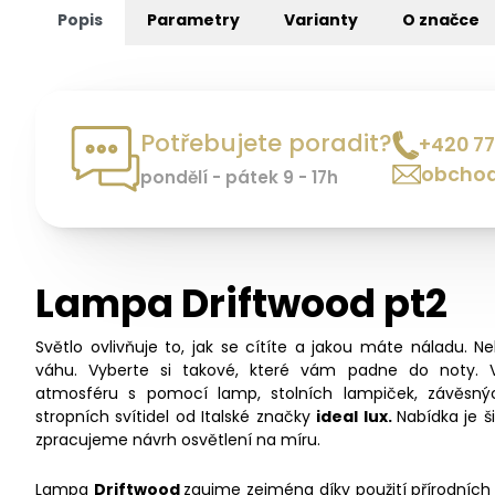
Popis
Parametry
Varianty
O značce
Potřebujete poradit?
+420 77
obchod
pondělí - pátek 9 - 17h
Lampa Driftwood pt2
Světlo ovlivňuje to, jak se cítíte a jakou máte náladu. N
váhu. Vyberte si takové, které vám padne do noty. 
atmosféru s pomocí lamp, stolních lampiček, závěsný
stropních svítidel od Italské značky
ideal lux.
Nabídka je 
zpracujeme návrh osvětlení na míru.
Lampa
Driftwood
zaujme zejména díky použití přírodních 