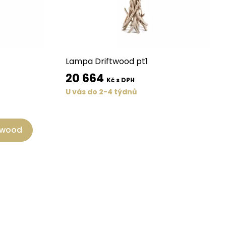
Lampa Driftwood pt1
20 664
Kč s DPH
U vás do 2-4 týdnů
ftwood