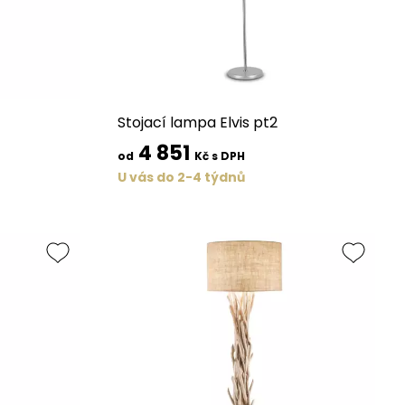
Stojací lampa Elvis pt2
4 851
od
Kč s DPH
U vás do 2-4 týdnů