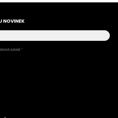
U NOVINEK
obních údajů
*