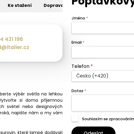
Poptávkový
Ke stažení
Doprava
Jméno
*
4 431 196
Email
*
@italier.cz
Telefon
*
Česko (+420)
Dotaz
*
eberte výběr světla na lehkou
Vytvořte si doma příjemnou
ch světel nebo designových
široká, napište nám a my vám
Souhlasím se zpracování
surovin, které lampě dodávají
Odeslat