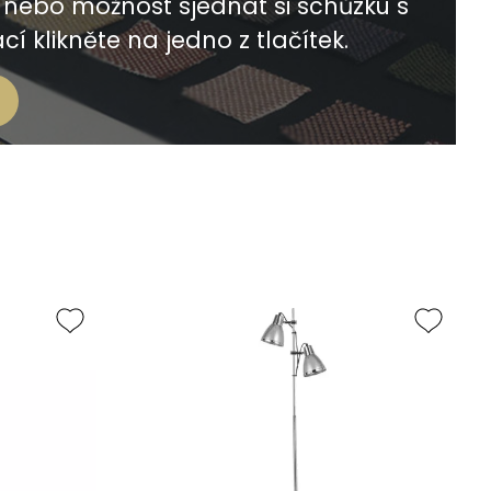
nebo možnost sjednat si schůzku s
í klikněte na jedno z tlačítek.