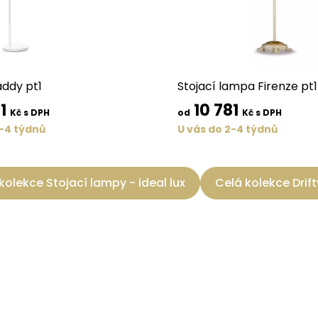
ddy pt1
Stojací lampa Firenze pt1
81
10 781
Kč s DPH
od
Kč s DPH
2-4 týdnů
U vás do 2-4 týdnů
kolekce Stojací lampy - ideal lux
Celá kolekce Dri