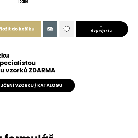
Itálie
Vložit do košíku
do projektu
zku
pecialistou
čku vzorků ZDARMA
JČENÍ VZORKU / KATALOGU