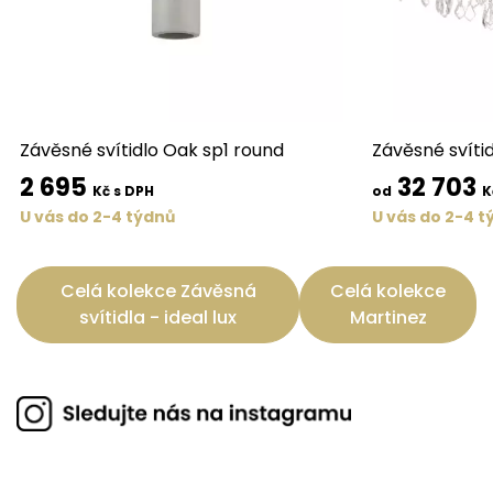
Závěsné svítidlo Oak sp1 round
Závěsné svíti
2 695
32 703
Kč s DPH
od
K
U vás do 2-4 týdnů
U vás do 2-4 t
Celá kolekce Závěsná
Celá kolekce
svítidla - ideal lux
Martinez