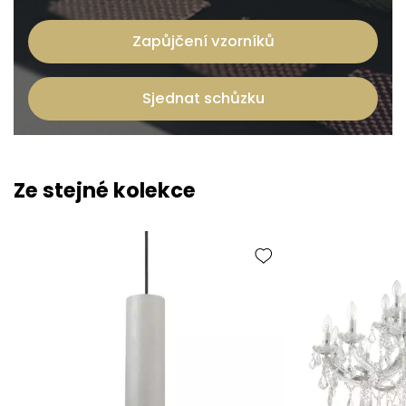
Zapůjčení vzorníků
Sjednat schůzku
Ze stejné kolekce