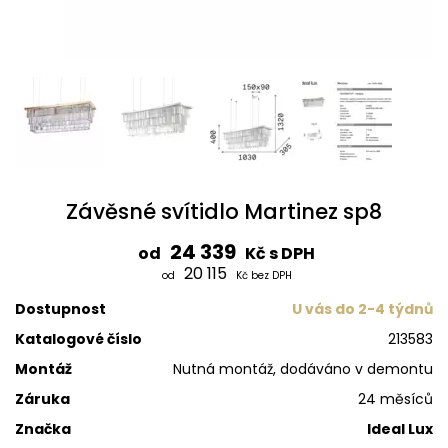
Závěsné svítidlo Martinez sp8
24 339
od
Kč s DPH
20 115
od
Kč bez DPH
Dostupnost
U vás do 2-4 týdnů
Katalogové číslo
213583
Montáž
Nutná montáž, dodáváno v demontu
Záruka
24 měsíců
Značka
Ideal Lux