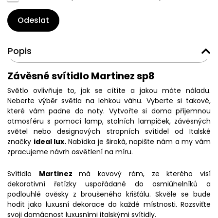
Odeslat
Popis
Závěsné svítidlo Martinez sp8
Světlo ovlivňuje to, jak se cítíte a jakou máte náladu.
Neberte výběr světla na lehkou váhu. Vyberte si takové,
které vám padne do noty. Vytvořte si doma příjemnou
atmosféru s pomocí lamp, stolních lampiček, závěsných
světel nebo designových stropních svítidel od Italské
značky
ideal lux.
Nabídka je široká, napište nám a my vám
zpracujeme návrh osvětlení na míru.
Svítidlo
Martinez
má kovový rám, ze kterého visí
dekorativní řetízky uspořádané do osmiúhelníků a
podlouhlé ověsky z broušeného křišťálu. Skvěle se bude
hodit jako luxusní dekorace do každé místnosti. Rozsviťte
svoji domácnost luxusními italskými svítidly.