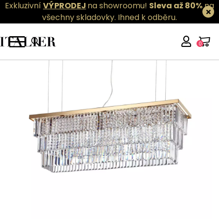
Exkluzivní
VÝPRODEJ
na showroomu!
Sleva až 80%
na
všechny skladovky.
Ihned k odběru.
0