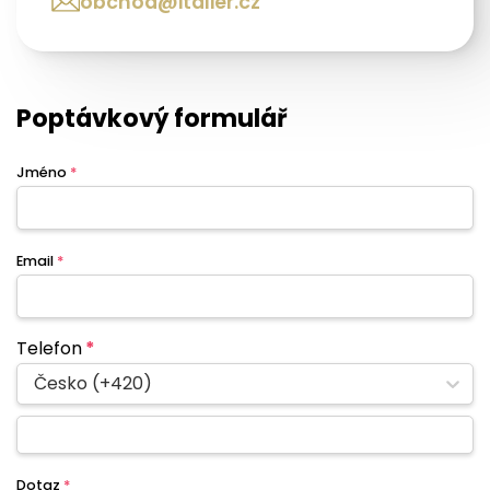
obchod@italier.cz
Poptávkový formulář
Jméno
*
Email
*
Telefon
*
Česko (+420)
Dotaz
*