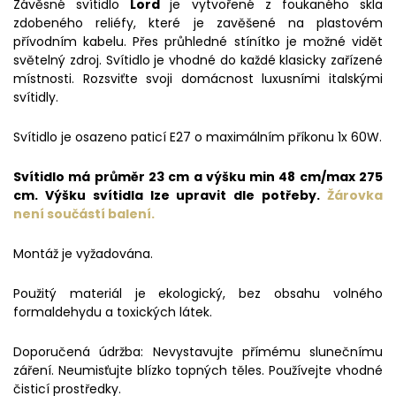
Závěsné svítidlo
Lord
je vytvořené z foukaného skla
zdobeného reliéfy, které je zavěšené na plastovém
přívodním kabelu. Přes průhledné stínítko je možné vidět
světelný zdroj. Svítidlo je vhodné do každé klasicky zařízené
místnosti. Rozsviťte svoji domácnost luxusními italskými
svítidly.
Svítidlo je osazeno paticí E27 o maximálním příkonu 1x 60W.
Svítidlo má průměr 23 cm a výšku min 48 cm/max 275
cm. Výšku svítidla lze upravit dle potřeby.
Žárovka
není
součástí balení.
Montáž je vyžadována.
Použitý materiál je ekologický, bez obsahu volného
formaldehydu a toxických látek.
Doporučená údržba: Nevystavujte přímému slunečnímu
záření. Neumisťujte blízko topných těles. Používejte vhodné
čisticí prostředky.