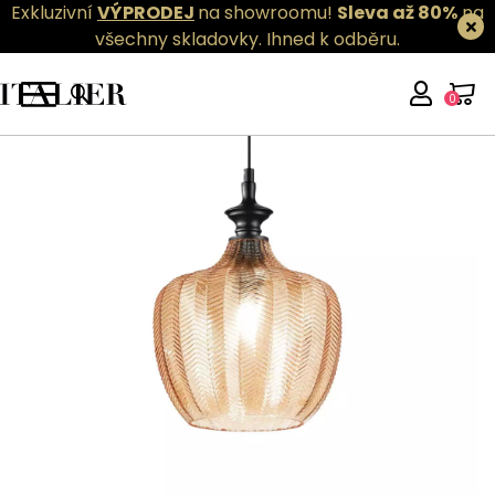
Exkluzivní
VÝPRODEJ
na showroomu!
Sleva až 80%
na
všechny skladovky.
Ihned k odběru.
0