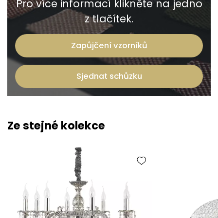
Pro více informací klikněte na jedno
z tlačítek.
Zapůjčení vzorníků
Sjednat schůzku
Ze stejné kolekce