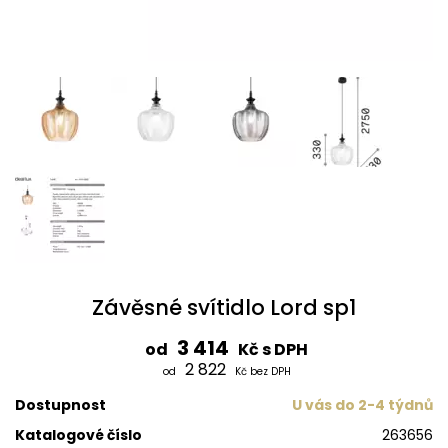
Závěsné svítidlo Lord sp1
3 414
od
Kč s DPH
2 822
od
Kč bez DPH
Dostupnost
U vás do 2-4 týdnů
Katalogové číslo
263656