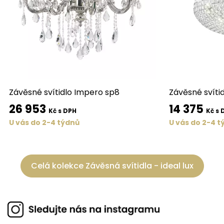
Závěsné svítidlo Impero sp8
Závěsné svíti
26 953
14 375
Kč s DPH
Kč s 
U vás do 2-4 týdnů
U vás do 2-4 t
Celá kolekce Závěsná svítidla - ideal lux