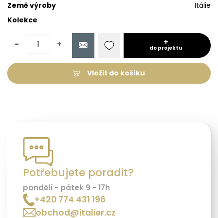
Země výroby
Itálie
Kolekce
-
+
do projektu
Vložit do košíku
Potřebujete poradit?
pondělí - pátek 9 - 17h
+420 774 431 196
obchod@italier.cz