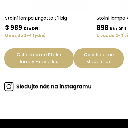
Stolní lampa Lingotto tl1 big
Stolní lampa Ka
3 989
898
Kč s DPH
Kč s DPH
U vás do 2-4 týdnů
U vás do 2-4 t
Celá kolekce Stolní
Celá kolekce
lampy - ideal lux
Mapa max