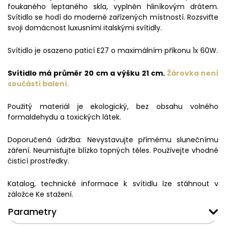
foukaného leptaného skla, vyplněn hliníkovým drátem.
Svítidlo se hodí do moderně zařízených místností. Rozsviťte
svoji domácnost luxusními italskými svítidly.
Svítidlo je osazeno paticí E27 o maximálním příkonu 1x 60W.
Svítidlo má průměr 20 cm a výšku 21 cm.
Žárovka není
součástí balení.
Použitý materiál je ekologický, bez obsahu volného
formaldehydu a toxických látek.
Doporučená údržba: Nevystavujte přímému slunečnímu
záření. Neumisťujte blízko topných těles. Používejte vhodné
čisticí prostředky.
Katalog, technické informace k svítidlu lze stáhnout v
záložce Ke stažení.
Parametry