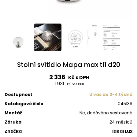
Stolní svítidlo Mapa max tl1 d20
2 336
Kč s DPH
1 931
Kč bez DPH
Dostupnost
U vás do 2-4 týdnů
Katalogové číslo
045139
Montáž
Ne, dodáváno sestavené
Záruka
24 měsíců
Značka
Ideal Lux