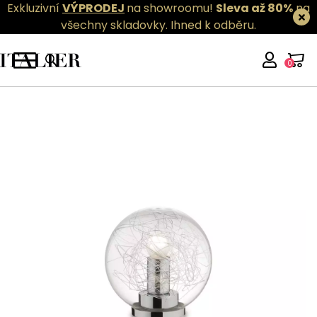
Exkluzivní
VÝPRODEJ
na showroomu!
Sleva až 80%
na
všechny skladovky.
Ihned k odběru.
0