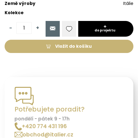
Země výroby
Itálie
Kolekce
-
+
do projektu
Vložit do košíku
Potřebujete poradit?
pondělí - pátek 9 - 17h
+420 774 431 196
obchod@italier.cz