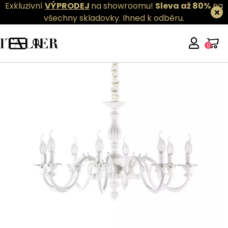
Exkluzivní
VÝPRODEJ
na showroomu!
Sleva až 80%
na
všechny skladovky.
Ihned k odběru.
0