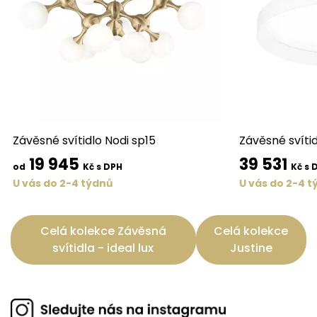
Závěsné svítidlo Nodi sp15
Závěsné svítid
19 945
39 531
od
Kč s DPH
Kč s 
U vás do 2-4 týdnů
U vás do 2-4 t
Celá kolekce Závěsná
Celá kolekce
svítidla - ideal lux
Justine