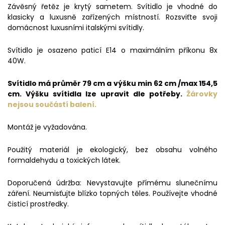
Závěsný řetěz je krytý sametem. Svítidlo je vhodné do
klasicky a luxusně zařízených místností. Rozsviťte svoji
domácnost luxusními italskými svítidly.
Svítidlo je osazeno paticí E14 o maximálním příkonu 8x
40W.
Svítidlo má průměr 79 cm a výšku min 62 cm /max 154,5
cm. Výšku svítidla lze upravit dle potřeby.
Žárovky
nejsou součástí balení.
Montáž je vyžadována.
Použitý materiál je ekologický, bez obsahu volného
formaldehydu a toxických látek.
Doporučená údržba: Nevystavujte přímému slunečnímu
záření. Neumisťujte blízko topných těles. Používejte vhodné
čisticí prostředky.