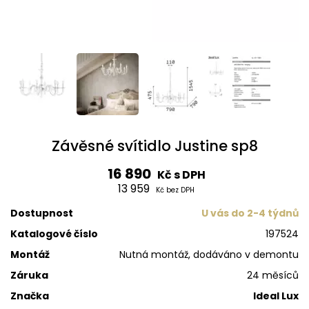
Závěsné svítidlo Justine sp8
16 890
Kč s DPH
13 959
Kč bez DPH
Dostupnost
U vás do 2-4 týdnů
Katalogové číslo
197524
Montáž
Nutná montáž, dodáváno v demontu
Záruka
24 měsíců
Značka
Ideal Lux