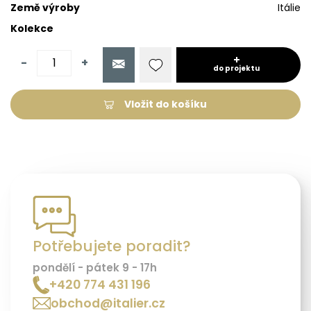
Země výroby
Itálie
Kolekce
-
+
do projektu
Vložit do košíku
Potřebujete poradit?
pondělí - pátek 9 - 17h
+420 774 431 196
obchod@italier.cz