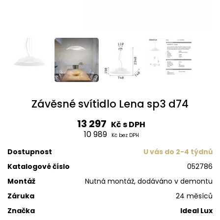
Závěsné svítidlo Lena sp3 d74
13 297
Kč s DPH
10 989
Kč bez DPH
Dostupnost
U vás do 2-4 týdnů
Katalogové číslo
052786
Montáž
Nutná montáž, dodáváno v demontu
Záruka
24 měsíců
Značka
Ideal Lux