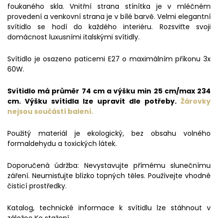
foukaného skla. Vnitřní strana stínítka je v mléčném
provedení a venkovní strana je v bílé barvě. Velmi elegantní
svítidlo se hodí do každého interiéru. Rozsviťte svoji
domácnost luxusními italskými svítidly.
Svítidlo je osazeno paticemi E27 o maximálním příkonu 3x
60W.
Svítidlo má průměr 74 cm a výšku min 25 cm/max 234
cm. Výšku svítidla lze upravit dle potřeby.
Žárovky
nejsou součástí balení.
Použitý materiál je ekologický, bez obsahu volného
formaldehydu a toxických látek.
Doporučená údržba: Nevystavujte přímému slunečnímu
záření. Neumisťujte blízko topných těles. Používejte vhodné
čisticí prostředky.
Katalog, technické informace k svítidlu lze stáhnout v