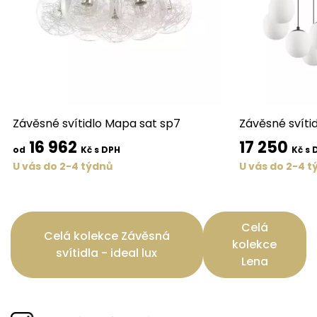
Závěsné svítidlo Mapa sat sp7
Závěsné svíti
16 962
17 250
od
Kč s DPH
Kč s 
U vás do 2-4 týdnů
U vás do 2-4 t
Celá
Celá kolekce Závěsná
kolekce
svítidla - ideal lux
Lena