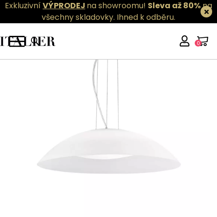
Exkluzivní
VÝPRODEJ
na showroomu!
Sleva až 80%
na
všechny skladovky.
Ihned k odběru.
0