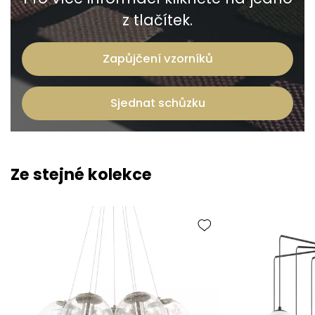
z tlačítek.
Zapůjčení vzorníků
Sjednat schůzku
Ze stejné kolekce