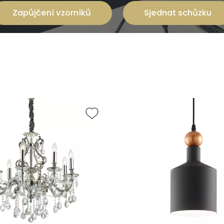
Zapůjčení vzorníků
Sjednat schůzku