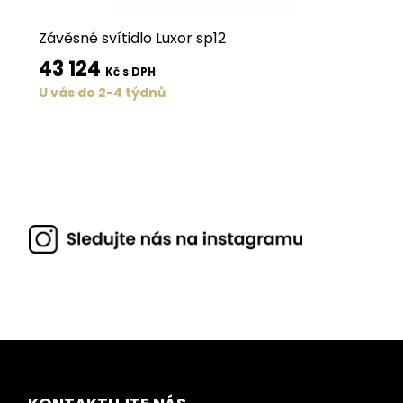
Závěsné svítidlo Luxor sp12
43 124
Kč s DPH
U vás do 2-4 týdnů