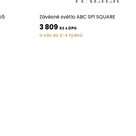
sp5
Závěsné světlo ABC SP1 SQUARE
3 809
Kč s DPH
U vás do 2-4 týdnů