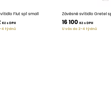
ítidlo Flut sp1 small
Závěsné svítidlo Gretel 
2
16 100
Kč s DPH
Kč s DPH
2-4 týdnů
U vás do 2-4 týdnů