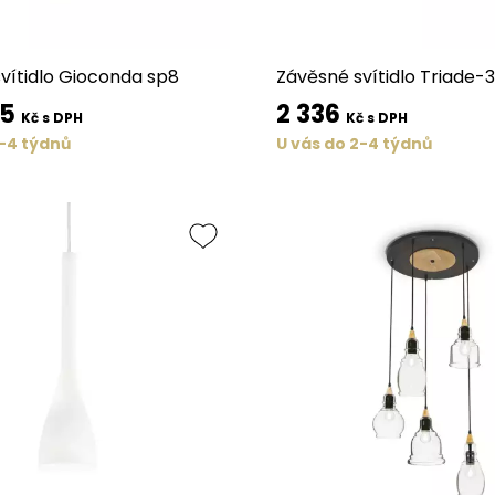
vítidlo Gioconda sp8
Závěsné svítidlo Triade-3
65
2 336
Kč s DPH
Kč s DPH
2-4 týdnů
U vás do 2-4 týdnů