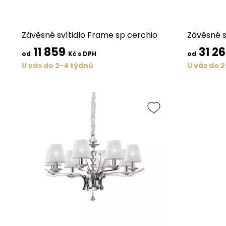
Závěsné svítidlo Frame sp cerchio
Závěsné s
11 859
31 2
od
Kč s DPH
od
U vás do 2-4 týdnů
U vás do 