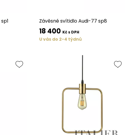
 sp1
Závěsné svítidlo Audi-77 sp8
18 400
Kč s DPH
U vás do 2-4 týdnů