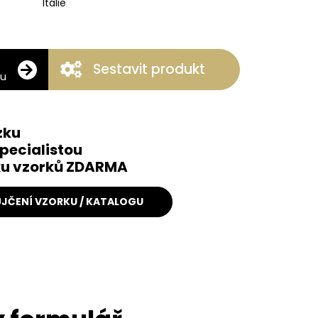
Itálie
Sestavit produkt
ku
zku
pecialistou
čku vzorků ZDARMA
JČENÍ VZORKU / KATALOGU