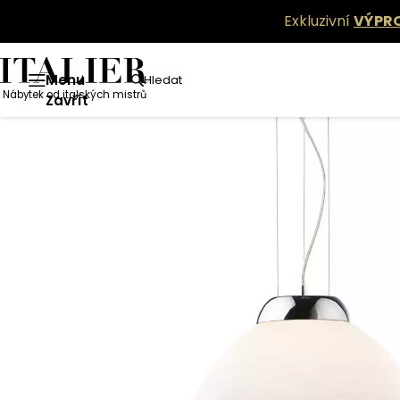
Exkluzivní
VÝPR
Menu
Hledat
Nábytek od italských mistrů
Zavřít