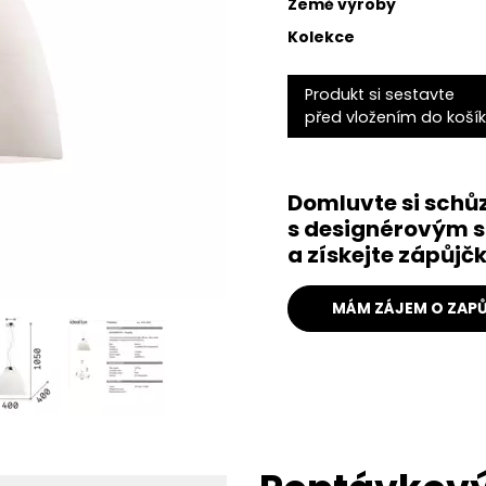
Země výroby
Kolekce
Produkt si sestavte
před vložením do koší
Domluvte si schů
s designérovým s
a získejte zápůj
MÁM ZÁJEM O ZAPŮ