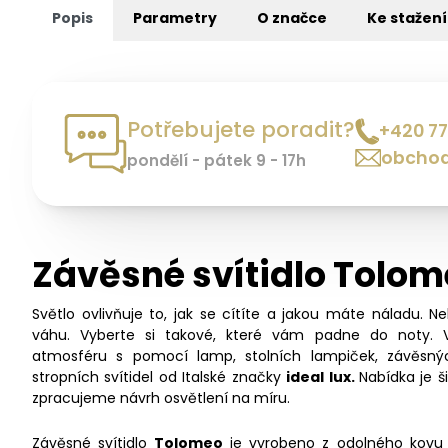
Popis
Parametry
O značce
Ke stažení
Potřebujete poradit?
+420 77
obchod
pondělí - pátek 9 - 17h
Závěsné svítidlo Tolom
Světlo ovlivňuje to, jak se cítíte a jakou máte náladu. N
váhu. Vyberte si takové, které vám padne do noty. 
atmosféru s pomocí lamp, stolních lampiček, závěsný
stropních svítidel od Italské značky
ideal lux.
Nabídka je 
zpracujeme návrh osvětlení na míru.
Závěsné svítidlo
Tolomeo
je vyrobeno z odolného kovu