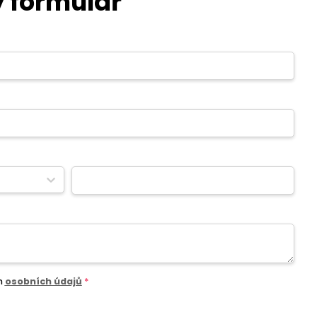
 formulář
m
osobních údajů
*