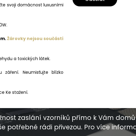
viťte svoji domácnost luxusními
60W.
cm.
Žárovky nejsou součástí
ehydu a toxických látek.
záření. Neumisťujte blízko
ce Ke stažení.
nost zaslání vzorníků přímo k Vám domů 
e potřebné rádi přivezou. Pro více informac