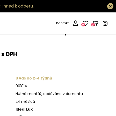
.
Ihned k odběru.
Kontakt
0
0
ítidlo Tolomeo sp1 d40
 s DPH
U vás do 2-4 týdnů
001814
Nutná montáž, dodáváno v demontu
24 měsíců
Ideal Lux