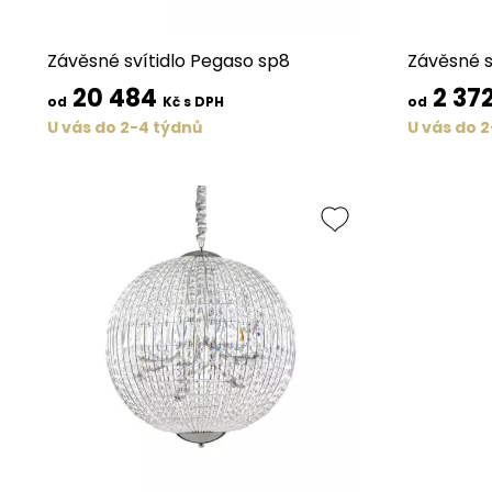
Závěsné svítidlo Pegaso sp8
Závěsné sv
20 484
2 37
od
Kč s DPH
od
U vás do 2-4 týdnů
U vás do 