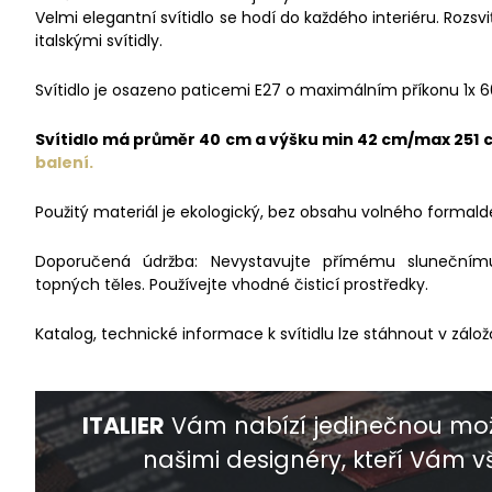
Velmi elegantní svítidlo se hodí do každého interiéru. Rozs
italskými svítidly.
Svítidlo je osazeno paticemi E27 o maximálním příkonu 1x 
Svítidlo má průměr 40 cm a výšku min 42 cm/max 251 
balení.
Použitý materiál je ekologický, bez obsahu volného formald
Doporučená údržba: Nevystavujte přímému slunečnímu 
topných těles. Používejte vhodné čisticí prostředky.
Katalog, technické informace k svítidlu lze stáhnout v zálož
ITALIER
Vám nabízí jedinečnou mož
našimi designéry, kteří Vám vš