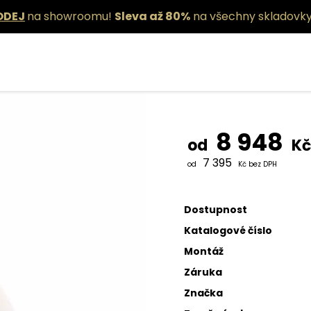
ODEJ
na showroomu!
Sleva až 80%
na všechny skladovky
Závěsné sv
8 948
od
Kč
7 395
od
Kč bez DPH
Dostupnost
Katalogové číslo
Montáž
Záruka
Značka