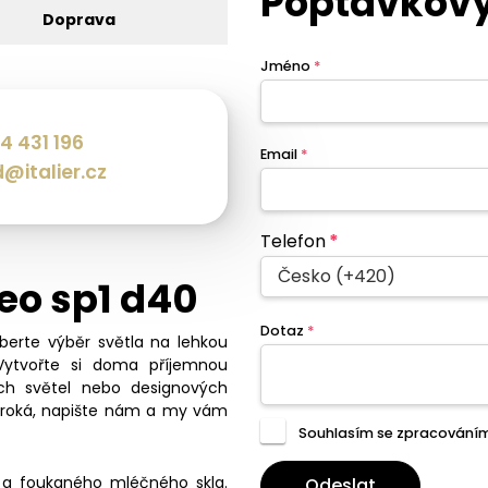
Poptávkový
Doprava
Jméno
*
4 431 196
Email
*
@italier.cz
Telefon
*
Česko (+420)
eo sp1 d40
Dotaz
*
eberte výběr světla na lehkou
Vytvořte si doma příjemnou
ch světel nebo designových
široká, napište nám a my vám
Souhlasím se zpracování
 a foukaného mléčného skla.
Odeslat