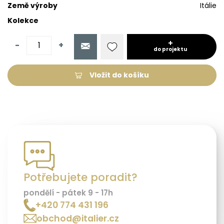
Země výroby
Itálie
Kolekce
-
+
do projektu
Vložit do košíku
Potřebujete poradit?
pondělí - pátek 9 - 17h
+420 774 431 196
obchod@italier.cz