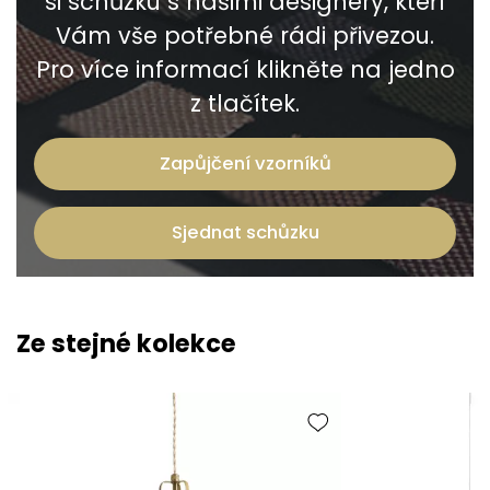
si schůzku s našimi designéry, kteří
Vám vše potřebné rádi přivezou.
Pro více informací klikněte na jedno
z tlačítek.
Zapůjčení vzorníků
Sjednat schůzku
Ze stejné kolekce