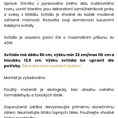
úpravě. Stínítko z pyrexového čirého skla, trubkovitého
tvaru, uvnitř kterého jsou dekorativní osmiúhelníkové prvky
a ověsy z křišťálu. Svítidlo je vhodné do každé moderně
zařízené místnosti. Rozsviťte svoji domácnost luxusními
italskými svítidly.
Svítidlo je osazeno paticí E14 o maximálním příkonu 4x
40W.
Svítidlo má délku 90 cm, výšku min 32 cm/max 110 cm a
hloubku 13,5 cm. Výšku svítidla lze upravit dle
potřeby.
Žárovka není
součástí balení.
Montáž je vyžadována.
Použitý materiál je ekologický, bez obsahu volného
formaldehydu a toxických látek.
Doporučená údržba: Nevystavujte přímému slunečnímu
záření. Neumisťujte blízko topných těles. Používejte vhodné