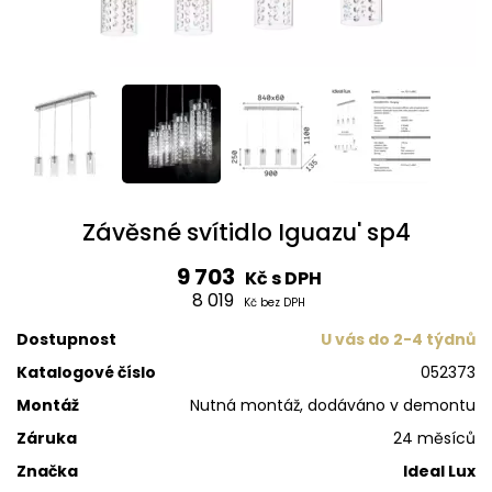
Závěsné svítidlo Iguazu' sp4
9 703
Kč s DPH
8 019
Kč bez DPH
Dostupnost
U vás do 2-4 týdnů
Katalogové číslo
052373
Montáž
Nutná montáž, dodáváno v demontu
Záruka
24 měsíců
Značka
Ideal Lux