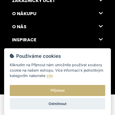
ZÁKAZNICKÝ ÚČET
O NÁKUPU
O NÁS
INSPIRACE
DOPRAVA A PLATBA
Používáme cookies
Kliknutím na
Přijmout
nám umožníte používat soubory
cookie na našem eshopu. Více informací k jednotlivým
© 2026 ITALSKY INTERIER s.r.o. Vytvořilo INIZIO Internet Media s.r.o.
|
nastavení cookies
kategoriím naleznete
zde
Přijmout
Odmítnout