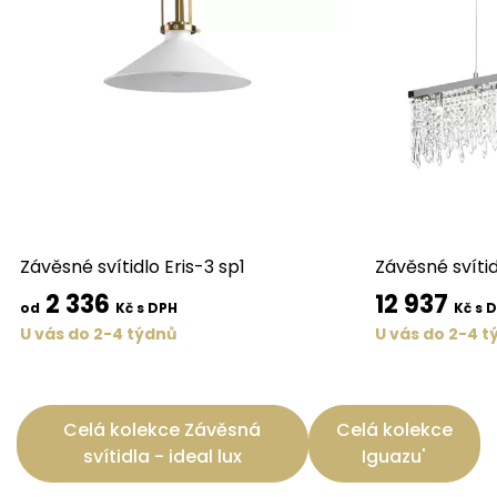
Závěsné svítidlo Eris-3 sp1
Závěsné svíti
2 336
12 937
od
Kč s DPH
Kč s 
U vás do 2-4 týdnů
U vás do 2-4 t
Celá kolekce Závěsná
Celá kolekce
svítidla - ideal lux
Iguazu'