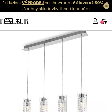
Exkluzivní
VÝPRODEJ
na showroomu!
Sleva až 80%
na
všechny skladovky.
Ihned k odběru.
0