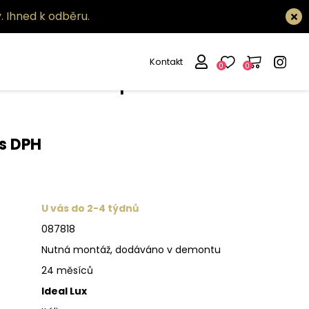
.
Ihned k odběru.
Kontakt
0
0
tidlo Soft sp6
 s DPH
U vás do 2-4 týdnů
087818
Nutná montáž, dodáváno v demontu
24 měsíců
Ideal Lux