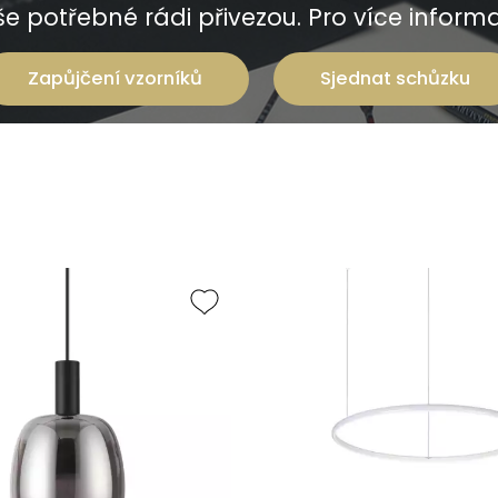
e potřebné rádi přivezou. Pro více informac
Zapůjčení vzorníků
Sjednat schůzku