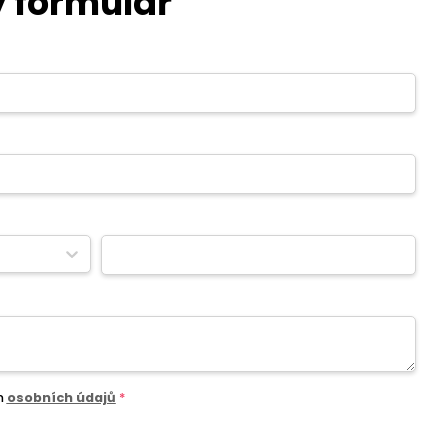
 formulář
m
osobních údajů
*