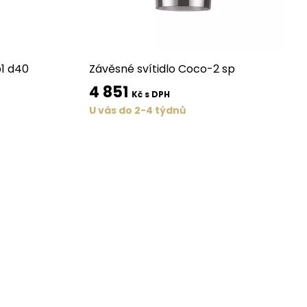
p1 d40
Závěsné svítidlo Coco-2 sp
4 851
Kč s DPH
U vás do 2-4 týdnů