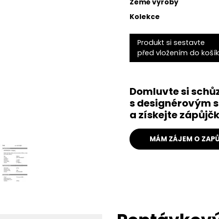
Země výroby
Kolekce
Produkt si sestavte
před vložením do koší
Domluvte si schů
s designérovým s
a získejte zápůj
MÁM ZÁJEM O ZAPŮ