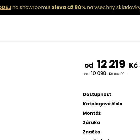
ODEJ
na showroomu!
Sleva až 80%
na všechny skladovky
Závěsné sví
12 219
od
Kč
10 098
od
Kč bez DPH
Dostupnost
Katalogové číslo
Montáž
Záruka
Značka