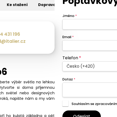
Poptávkový
Ke stažení
Doprava
Jméno
*
4 431 196
Email
*
@italier.cz
Telefon
*
Česko (+420)
p6
Dotaz
*
eberte výběr světla na lehkou
Vytvořte si doma příjemnou
ch světel nebo designových
široká, napište nám a my vám
Souhlasím se zpracování
ří ho kulatá základna a pět
Odeslat