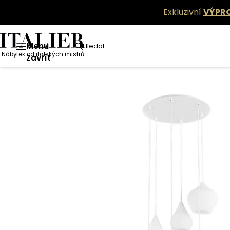
Exkluzivní
VÝPR
Menu
Hledat
Nábytek od italských mistrů
Zavřít