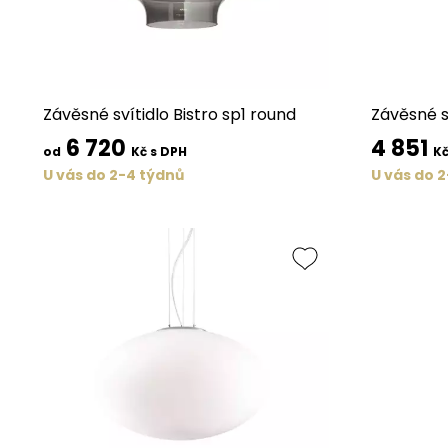
Závěsné svítidlo Bistro sp1 round
Závěsné s
6 720
4 851
od
Kč s DPH
Kč
U vás do 2-4 týdnů
U vás do 