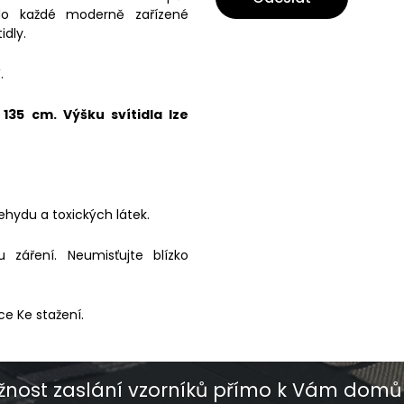
 do každé moderně zařízené
idly.
.
35 cm. Výšku svítidla lze
ehydu a toxických látek.
záření. Neumisťujte blízko
ce Ke stažení.
nost zaslání vzorníků přímo k Vám domů 