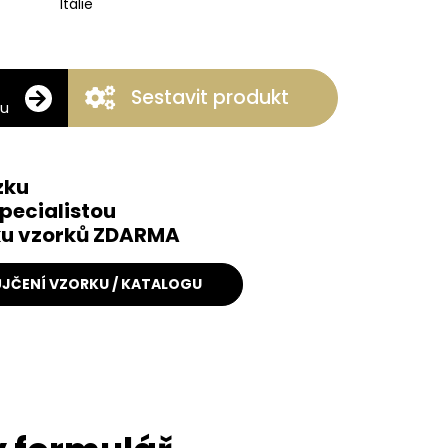
Itálie
Sestavit produkt
ku
zku
pecialistou
čku vzorků ZDARMA
JČENÍ VZORKU / KATALOGU