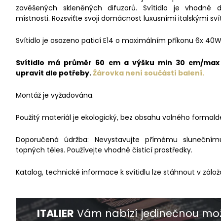
zavěšených skleněných difuzorů. Svítidlo je vhodné
místnosti. Rozsviťte svoji domácnost luxusními italskými svít
Svítidlo je osazeno paticí E14 o maximálním příkonu 6x 40W
Svítidlo má průměr 60 cm a výšku min 30 cm/max 1
upravit dle potřeby.
Žárovka není
součástí balení.
Montáž je vyžadována.
Použitý materiál je ekologický, bez obsahu volného formald
Doporučená údržba: Nevystavujte přímému slunečnímu 
topných těles. Používejte vhodné čisticí prostředky.
Katalog, technické informace k svítidlu lze stáhnout v zálož
ITALIER
Vám nabízí jedinečnou mož