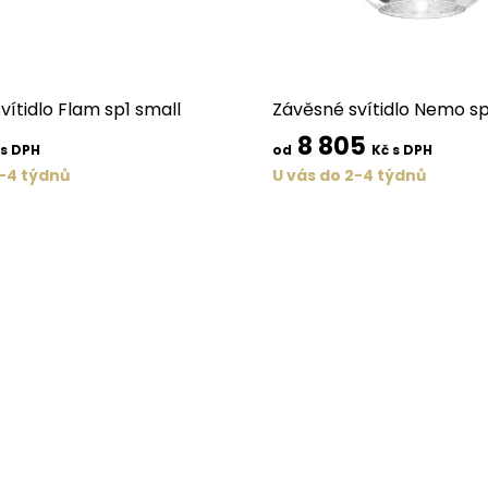
vítidlo Flam sp1 small
Závěsné svítidlo Nemo s
8 805
 s DPH
od
Kč s DPH
2-4 týdnů
U vás do 2-4 týdnů