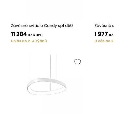
Závěsné svítidlo Candy sp1 d50
Závěsné s
11 284
1 977
Kč s DPH
Kč
U vás do 2-4 týdnů
U vás do 