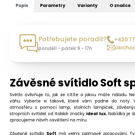
Popis
Parametry
Varianty
O značce
Potřebujete poradit?
+420 77
obchod
pondělí - pátek 9 - 17h
Závěsné svítidlo Soft s
Světlo ovlivňuje to, jak se cítíte a jakou máte náladu. N
váhu. Vyberte si takové, které vám padne do noty. 
atmosféru s pomocí lamp, stolních lampiček, závěsný
stropních svítidel od Italské značky
ideal lux.
Nabídka je 
zpracujeme návrh osvětlení na míru.
Závěsné svítidlo
Soft
má velmi zajímavé zpracování. Tvo