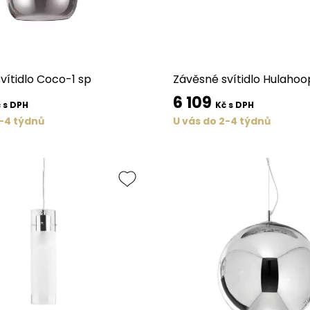
vítidlo Coco-1 sp
Závěsné svítidlo Hulahoo
6 109
 s DPH
Kč s DPH
2-4 týdnů
U vás do 2-4 týdnů