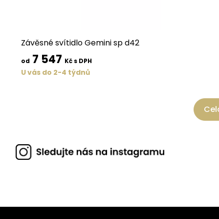
Závěsné svítidlo Gemini sp d42
7 547
od
Kč s DPH
U vás do 2-4 týdnů
Cel