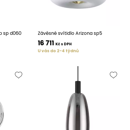
p sp d060
Závěsné svítidlo Arizona sp5
16 711
Kč s DPH
U vás do 2-4 týdnů