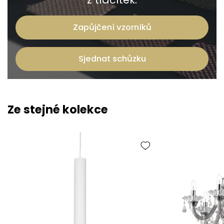
Zapůjčení vzorníků
Sjednat schůzku
Ze stejné kolekce