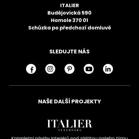
ITALIER
Budějovická 590
Homole 370 01
Schůzka po předchozí domluvě
SLEDUJTE NÁS
NAŠE DALŠÍ PROJEKTY
Kompletní návrhy interiérů pod záštitou našeho týmu