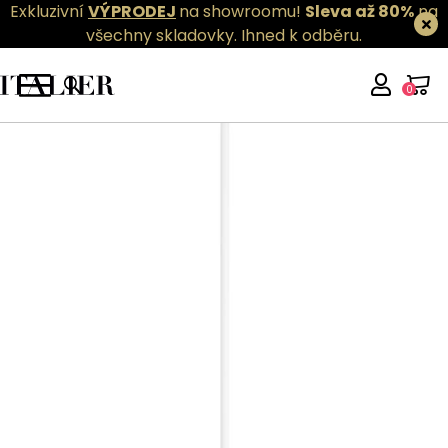
Exkluzivní
VÝPRODEJ
na showroomu!
Sleva až 80%
na
všechny skladovky.
Ihned k odběru.
0