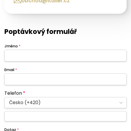
obchod@italier.cz
Poptávkový formulář
Jméno
*
Email
*
Telefon
*
Česko (+420)
Dotaz
*