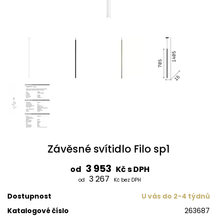
Závěsné svítidlo Filo sp1
3 953
od
Kč s DPH
3 267
od
Kč bez DPH
Dostupnost
U vás do 2-4 týdnů
Katalogové číslo
263687