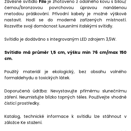
Závěsné svítidlo
Filo
je zhotoveno z odolného kovu s bílou/
černou/bronzovou povrchovou úpravou nanášenou
metodou práškování. Přívodní kabely je možné výškově
nastavit. Hodí se do moderně zařízených místností.
Rozsviťte svoji domácnost luxusními italskými svítidly.
Svítidlo je dodáváno s integrovaným LED zdrojem 3,5W.
Svítidlo má průměr 1,5 cm, výšku min 76 cm/max 150
cm.
Použitý materiál je ekologický, bez obsahu volného
formaldehydu a toxických látek.
Doporučená údržba: Nevystavujte přímému slunečnímu
záření. Neumisťujte blízko topných těles. Používejte vhodné
čisticí prostředky.
Katalog, technické informace k svítidlu lze stáhnout v
záložce Ke stažení.