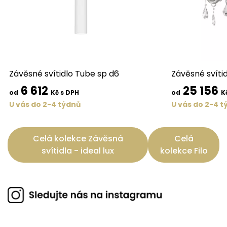
Závěsné svítidlo Tube sp d6
Závěsné svíti
6 612
25 156
od
Kč s DPH
od
K
U vás do 2-4 týdnů
U vás do 2-4 t
Celá kolekce Závěsná
Celá
svítidla - ideal lux
kolekce Filo