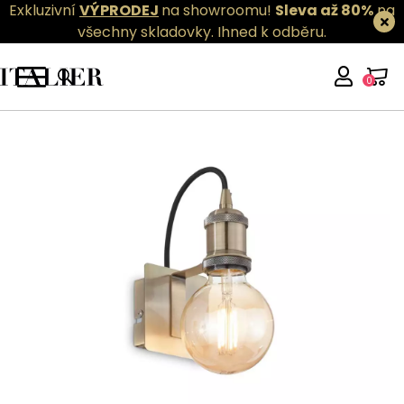
Exkluzivní
VÝPRODEJ
na showroomu!
Sleva až 80%
na
všechny skladovky.
Ihned k odběru.
0