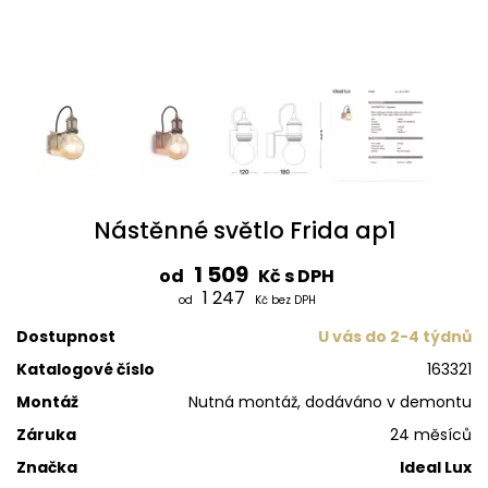
Nástěnné světlo Frida ap1
1 509
od
Kč s DPH
1 247
od
Kč bez DPH
Dostupnost
U vás do 2-4 týdnů
Katalogové číslo
163321
Montáž
Nutná montáž, dodáváno v demontu
Záruka
24 měsíců
Značka
Ideal Lux