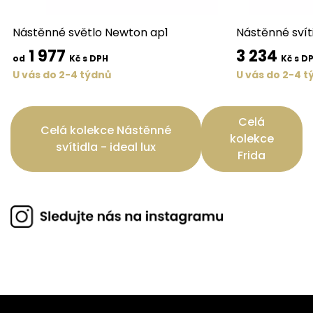
Nástěnné světlo Newton ap1
Nástěnné svít
1 977
3 234
od
Kč s DPH
Kč s D
U vás do 2-4 týdnů
U vás do 2-4 t
Celá
Celá kolekce Nástěnné
kolekce
svítidla - ideal lux
Frida