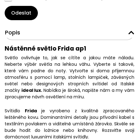
Odeslat
Popis
Nástěnné světlo Frida ap1
Světlo ovlivňuje to, jak se cítíte a jakou máte náladu.
Neberte výběr světla na lehkou váhu. Vyberte si takové,
které vám padne do noty. Vytvořte si doma příjemnou
atmosféru s pomocí lamp, stolních lampiček, závěsných
světel nebo designových stropních svítidel od Italské
značky
ideal lux.
Nabídka je široká, napište nám a my vám
zpracujeme návrh osvětlení na míru.
Svítidlo
Frida
je vyrobeno z kvalitně zpracovaného
leštěného kovu. Dominantními detaily jsou přívodní kabel s
textilním povlakem a viditelně umístěná žárovka. Skvěle se
bude hodit do ložnice nebo knihovny. Rozsviťte svoji
domácnost luxusními italskými svítidly.