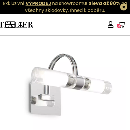
Exkluzivní
VÝPRODEJ
na showroomu!
Sleva až 80%
na
všechny skladovky.
Ihned k odběru.
0