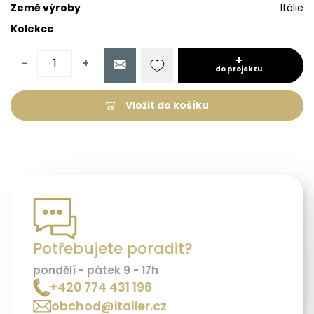
Země výroby
Itálie
Kolekce
-
+
do projektu
Vložit do košíku
Potřebujete poradit?
pondělí - pátek 9 - 17h
+420 774 431 196
obchod@italier.cz