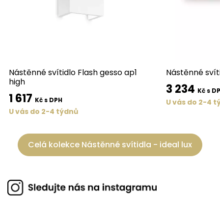
Nástěnné svítidlo Flash gesso ap1
Nástěnné svít
high
3 234
Kč s D
1 617
Kč s DPH
U vás do 2-4 t
U vás do 2-4 týdnů
Celá kolekce Nástěnné svítidla - ideal lux