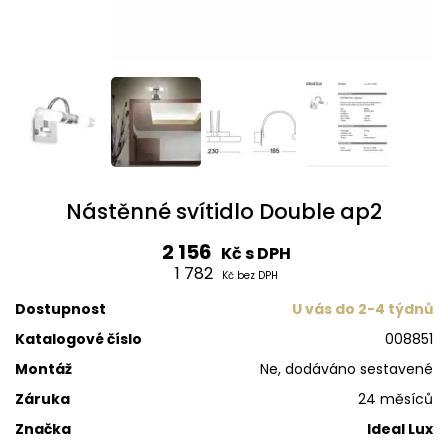
Nástěnné svítidlo Double ap2
2 156
Kč s DPH
1 782
Kč bez DPH
Dostupnost
U vás do 2-4 týdnů
Katalogové číslo
008851
Montáž
Ne, dodáváno sestavené
Záruka
24 měsíců
Značka
Ideal Lux