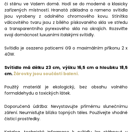
či stěnu ve Vašem domě. Hodí se do moderně a klasicky
zařízených místností. Hranatá základna a rameno svítidla
jsou vyrobeny z odolného chromového kovu. Stínítka
válcovitého tvaru jsou z bílého pískovaného skla ve středu
a transparentního pyrexového skla na okrajích. Rozsviťte
svoji domácnost luxusními italskými svítidly.
Svítidlo je osazeno paticemi G9 o maximálním příkonu 2 x
40W.
Svítidlo má délku 23 cm, výšku 16,5 cm a hloubku 18,5
cm.
Žárovky jsou součástí balení.
Použitý materiál je ekologický, bez obsahu volného
formaldehydu a toxických látek.
Doporučená údržba: Nevystavujte přímému slunečnímu
záření. Neumisťujte blízko topných těles. Používejte vhodné
čisticí prostředky.