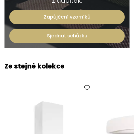
z tlačítek.
Zapůjčení vzorníků
Sjednat schůzku
Ze stejné kolekce