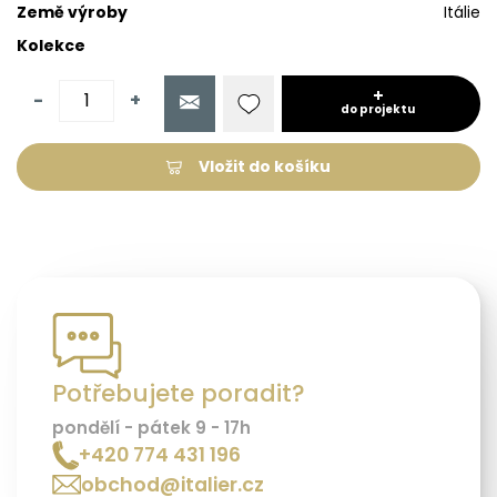
Země výroby
Itálie
Kolekce
-
+
do projektu
Vložit do košíku
Potřebujete poradit?
pondělí - pátek 9 - 17h
+420 774 431 196
obchod@italier.cz