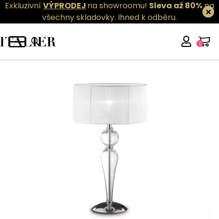
Exkluzivní
VÝPRODEJ
na showroomu!
Sleva až 80%
na
všechny skladovky.
Ihned k odběru.
0