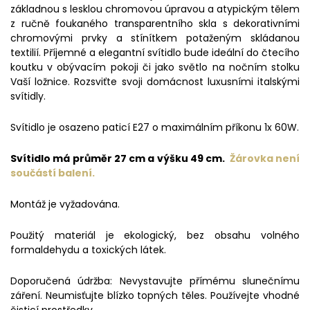
základnou s lesklou chromovou úpravou a atypickým tělem
z ručně foukaného transparentního skla s dekorativními
chromovými prvky a stínítkem potaženým skládanou
textilií. Příjemné a elegantní svítidlo bude ideální do čtecího
koutku v obývacím pokoji či jako světlo na nočním stolku
Vaší ložnice. Rozsviťte svoji domácnost luxusními italskými
svítidly.
Svítidlo je osazeno paticí E27 o maximálním příkonu 1x 60W.
Svítidlo má průměr 27 cm a výšku 49 cm.
Žárovka není
součástí balení.
Montáž je vyžadována.
Použitý materiál je ekologický, bez obsahu volného
formaldehydu a toxických látek.
Doporučená údržba: Nevystavujte přímému slunečnímu
záření. Neumisťujte blízko topných těles. Používejte vhodné