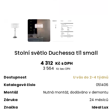
Stolní světlo Duchessa tl1 small
4 312
Kč s DPH
3 564
Kč bez DPH
Dostupnost
U vás do 2-4 týdnů
Katalogové číslo
051406
Montáž
Nutná montáž, dodáváno v demontu
Záruka
24 měsíců
Značka
Ideal Lux