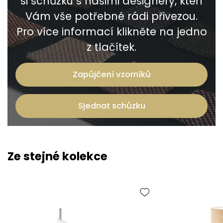
si schůzku s našimi designéry, kteří
Vám vše potřebné rádi přivezou.
Pro více informací klikněte na jedno
z tlačítek.
Zapůjčení vzorníků
Sjednat schůzku
Ze stejné kolekce