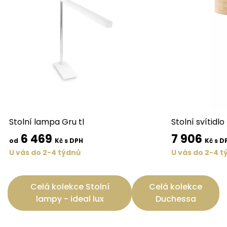
Stolní lampa Gru tl
Stolní svítidlo
6 469
7 906
od
Kč s DPH
Kč s D
U vás do 2-4 týdnů
U vás do 2-4 t
Celá kolekce Stolní
Celá kolekce
lampy - ideal lux
Duchessa