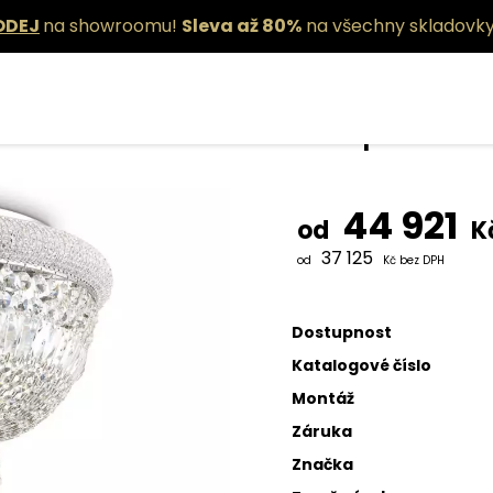
ODEJ
na showroomu!
Sleva až 80%
na všechny skladovky
Stropní sví
44 921
od
K
37 125
od
Kč bez DPH
Dostupnost
Katalogové číslo
Montáž
Záruka
Značka