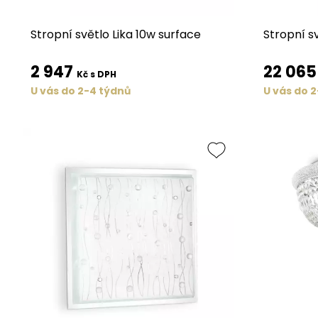
Stropní světlo Lika 10w surface
Stropní s
2 947
22 06
Kč s DPH
U vás do 2-4 týdnů
U vás do 