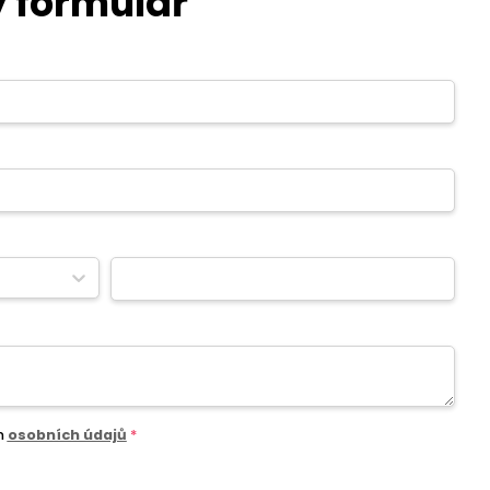
 formulář
m
osobních údajů
*