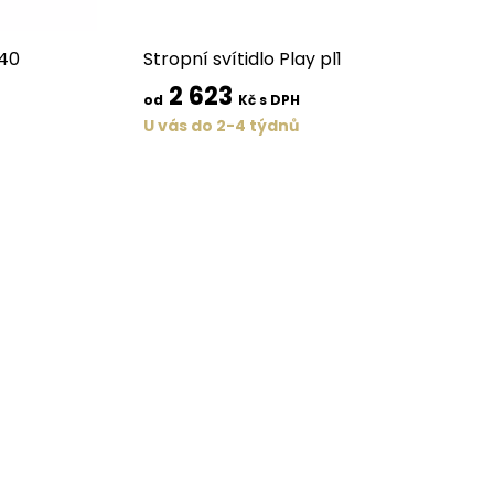
d40
Stropní svítidlo Play pl1
2 623
od
Kč s DPH
U vás do 2-4 týdnů