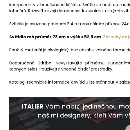
komponenty z broušeného křišťálu. Světlo se hodí do mod
interiérů. Rozsviťte svoji domácnost luxusními italskými svíti
Svítidlo je osazeno paticemi E14 o maximálním příkonu 24x
Svítidlo má průměr 78 cm a výšku 52,5 cm.
Žárovky nej
Použitý materiál je ekologický, bez obsahu volného formald
Doporučená údržba: Nevystavujte přímému slunečnímu 
topných těles. Používejte vhodné čisticí prostředky.
Katalog, technické informace k svítidlu lze stáhnout v zálož
ITALIER
Vám nabízí jedinečnou mož
našimi designéry, kteří Vám vš