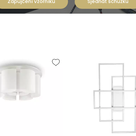
Zapůjčení vzorníků
Sjednat schůzku