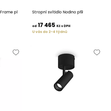
 Frame pl
Stropní svítidlo Nodino pl9
17 465
od
Kč s DPH
U vás do 2-4 týdnů