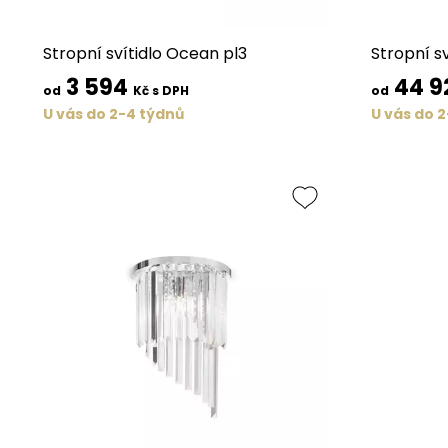
Stropní svítidlo Ocean pl3
Stropní sv
3 594
44 9
od
Kč s DPH
od
U vás do 2-4 týdnů
U vás do 