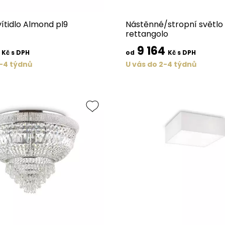
vítidlo Almond pl9
Nástěnné/stropní světlo
rettangolo
5
9 164
Kč s DPH
od
Kč s DPH
2-4 týdnů
U vás do 2-4 týdnů