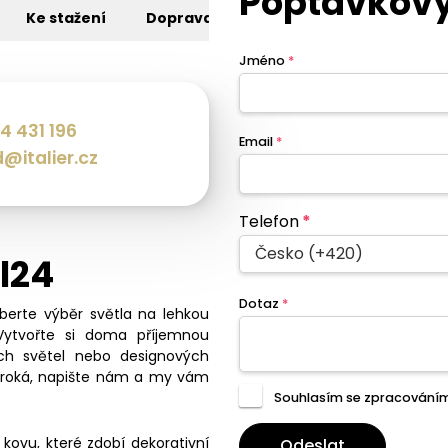
Poptávkový
Ke stažení
Doprava
Jméno
*
4 431 196
Email
*
@italier.cz
Telefon
*
Česko (+420)
pl24
Dotaz
*
eberte výběr světla na lehkou
Vytvořte si doma příjemnou
ch světel nebo designových
široká, napište nám a my vám
Souhlasím se zpracování
kovu, které zdobí dekorativní
Odeslat