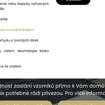
erně nebo klasicky zařízených
dly.
 40W.
sou součástí balení.
ehydu a toxických látek.
záření. Neumisťujte blízko
ce Ke stažení.
nost zaslání vzorníků přímo k Vám domů 
e potřebné rádi přivezou. Pro více informac