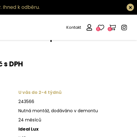
.
Ihned k odběru.
Kontakt
0
0
tidlo Dubai pl24
č s DPH
U vás do 2-4 týdnů
243566
Nutná montáž, dodáváno v demontu
24 měsíců
Ideal Lux