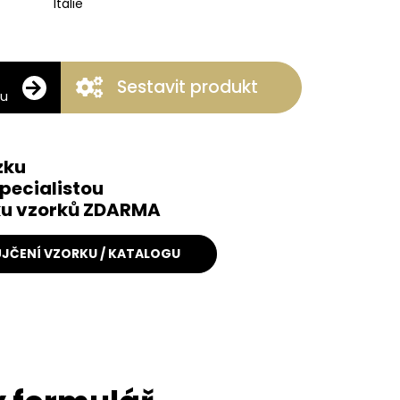
Itálie
Sestavit produkt
ku
zku
pecialistou
čku vzorků ZDARMA
JČENÍ VZORKU / KATALOGU