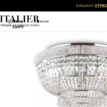
Exkluzivní
VÝPR
Menu
Hledat
Nábytek od italských mistrů
Zavřít