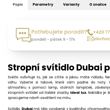
Popis
Parametry
Varianty
O značce
Potřebujete poradit?
+420 77
obchod
pondělí - pátek 9 - 17h
Stropní svítidlo Dubai 
Světlo ovlivňuje to, jak se cítíte a jakou máte náladu. N
váhu. Vyberte si takové, které vám padne do noty. 
atmosféru s pomocí lamp, stolních lampiček, závěsný
stropních svítidel od Italské značky
ideal lux.
Nabídka je 
zpracujeme návrh osvětlení na míru.
Svítidlo
Dubai
má tělo vyrobené z kvalitního chromového 