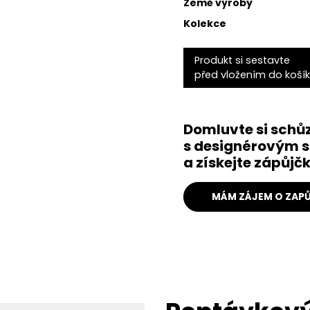
Země výroby
Kolekce
Produkt si sestavte
před vložením do koší
Domluvte si schů
s designérovým s
a získejte zápůj
MÁM ZÁJEM O ZAPŮ