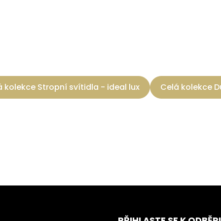
 kolekce Stropní svítidla - ideal lux
Celá kolekce D
PŘIHLASTE SE K ODBĚR