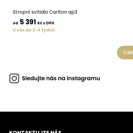
Stropní svítidlo Carlton ap3
5 391
od
Kč s DPH
U vás do 2-4 týdnů
Celá
KONTAKTUJTE NÁS