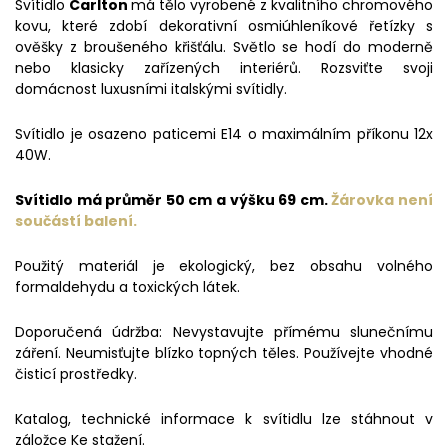
Svítidlo
Carlton
má tělo vyrobené z kvalitního chromového
kovu, které zdobí dekorativní osmiúhleníkové řetízky s
ověšky z broušeného křišťálu. Světlo se hodí do moderně
nebo klasicky zařízených interiérů. Rozsviťte svoji
domácnost luxusními italskými svítidly.
Svítidlo je osazeno paticemi E14 o maximálním příkonu 12x
40W.
Svítidlo má průměr 50 cm a výšku 69 cm.
Žárovka není
součástí balení.
Použitý materiál je ekologický, bez obsahu volného
formaldehydu a toxických látek.
Doporučená údržba: Nevystavujte přímému slunečnímu
záření. Neumisťujte blízko topných těles. Používejte vhodné
čisticí prostředky.
Katalog, technické informace k svítidlu lze stáhnout v
záložce Ke stažení.