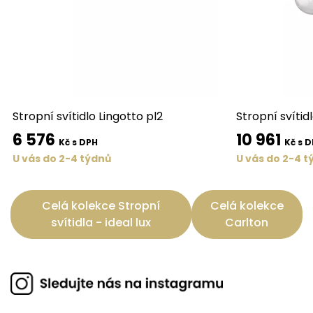
Stropní svítidlo Lingotto pl2
Stropní svítid
6 576
10 961
Kč s DPH
Kč s 
U vás do 2-4 týdnů
U vás do 2-4 t
Celá kolekce Stropní
Celá kolekce
svítidla - ideal lux
Carlton