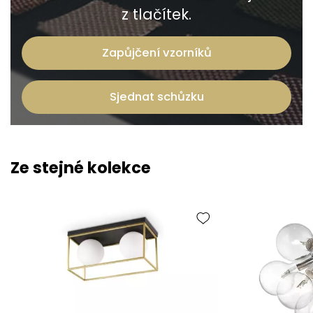
z tlačítek.
Zapůjčení vzorníků
Sjednat schůzku
Ze stejné kolekce