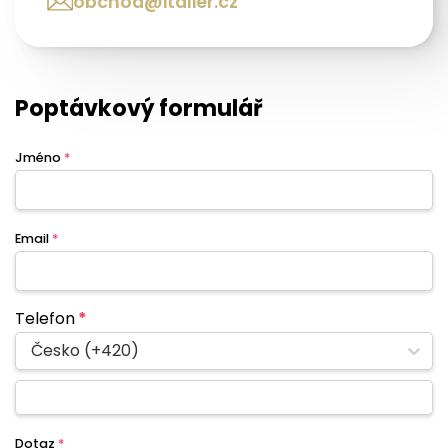
obchod@italier.cz
Poptávkový formulář
Jméno
*
Email
*
Telefon
*
Česko (+420)
Dotaz
*