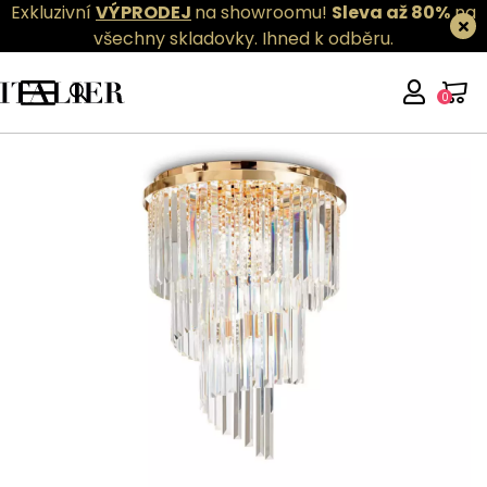
Exkluzivní
VÝPRODEJ
na showroomu!
Sleva až 80%
na
všechny skladovky.
Ihned k odběru.
0