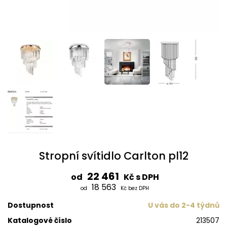
Stropní svítidlo Carlton pl12
22 461
od
Kč s DPH
18 563
od
Kč bez DPH
Dostupnost
U vás do 2-4 týdnů
Katalogové číslo
213507