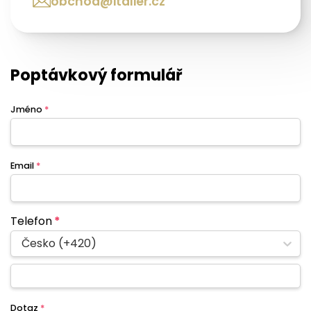
obchod@italier.cz
Poptávkový formulář
Jméno
*
Email
*
Telefon
*
Česko (+420)
Dotaz
*