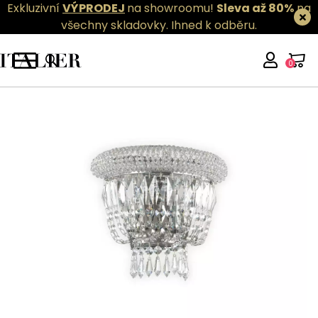
Exkluzivní
VÝPRODEJ
na showroomu!
Sleva až 80%
na
všechny skladovky.
Ihned k odběru.
0