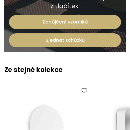
z tlačítek.
Zapůjčení vzorníků
Sjednat schůzku
Ze stejné kolekce