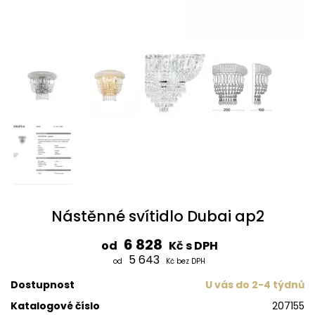
Nástěnné svítidlo Dubai ap2
6 828
od
Kč s DPH
5 643
od
Kč bez DPH
Dostupnost
U vás do 2-4 týdnů
Katalogové číslo
207155