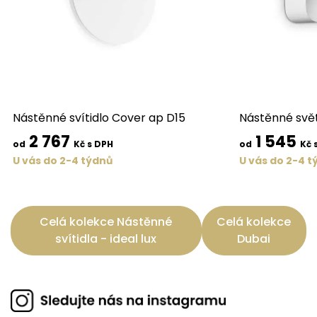
Nástěnné svítidlo Cover ap D15
Nástěnné svě
2 767
1 545
od
Kč s DPH
od
Kč 
U vás do 2-4 týdnů
U vás do 2-4 t
Celá kolekce Nástěnné
Celá kolekce
svítidla - ideal lux
Dubai