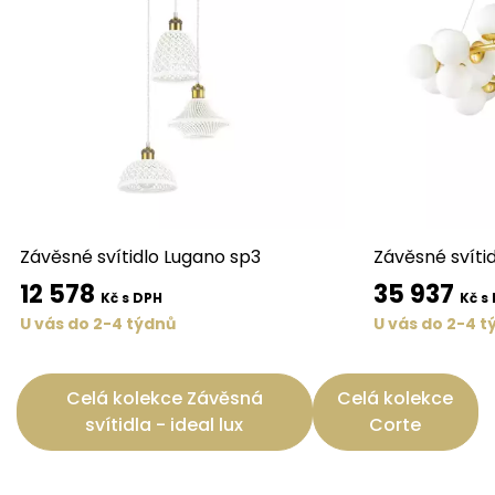
Závěsné svítidlo Lugano sp3
Závěsné svíti
12 578
35 937
Kč s DPH
Kč s
U vás do 2-4 týdnů
U vás do 2-4 t
Celá kolekce Závěsná
Celá kolekce
svítidla - ideal lux
Corte