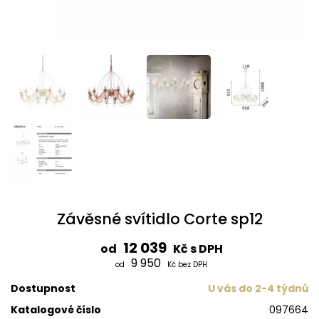
Závěsné svítidlo Corte sp12
12 039
od
Kč s DPH
9 950
od
Kč bez DPH
Dostupnost
U vás do 2-4 týdnů
Katalogové číslo
097664