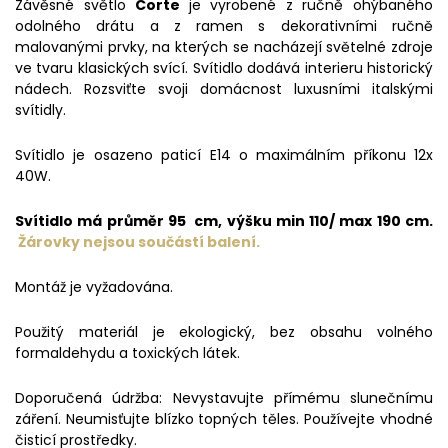
Závěsné světlo
Corte
je vyrobené z ručně ohýbaného
odolného drátu a z ramen s dekorativními ručně
malovanými prvky, na kterých se nacházejí světelné zdroje
ve tvaru klasických svící. Svítidlo dodává interieru historický
nádech. Rozsviťte svoji domácnost luxusními italskými
svítidly.
Svítidlo je osazeno paticí E14 o maximálním příkonu 12x
40W.
Svítidlo má průměr 95 cm, výšku min 110/ max 190 cm.
Žárovky nejsou součástí balení.
Montáž je vyžadována.
Použitý materiál je ekologický, bez obsahu volného
formaldehydu a toxických látek.
Doporučená údržba: Nevystavujte přímému slunečnímu
záření. Neumisťujte blízko topných těles. Používejte vhodné
čisticí prostředky.