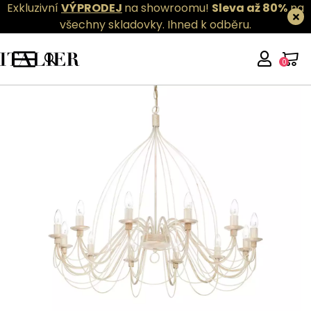
Exkluzivní
VÝPRODEJ
na showroomu!
Sleva až 80%
na
všechny skladovky.
Ihned k odběru.
0