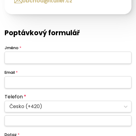
obchod@italier.cz
Poptávkový formulář
Jméno
*
Email
*
Telefon
*
Česko (+420)
Dotaz
*