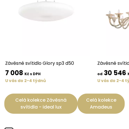
Závěsné svítidlo Glory sp3 d50
Závěsné svítid
7 008
30 546
Kč s DPH
od
U vás do 2-4 týdnů
U vás do 2-4 t
Celá kolekce Závěsná
Celá kolekce
svítidla - ideal lux
Amadeus