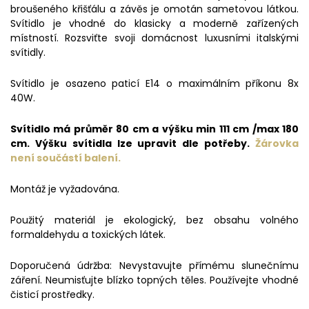
broušeného křišťálu a závěs je omotán sametovou látkou.
Svítidlo je vhodné do klasicky a moderně zařízených
místností. Rozsviťte svoji domácnost luxusními italskými
svítidly.
Svítidlo je osazeno paticí E14 o maximálním příkonu 8x
40W.
Svítidlo má průměr 80 cm a výšku min 111 cm /max 180
cm. Výšku svítidla lze upravit dle potřeby.
Žárovka
není součástí balení.
Montáž je vyžadována.
Použitý materiál je ekologický, bez obsahu volného
formaldehydu a toxických látek.
Doporučená údržba: Nevystavujte přímému slunečnímu
záření. Neumisťujte blízko topných těles. Používejte vhodné
čisticí prostředky.