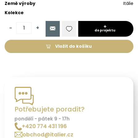
Země výroby
Itálie
Kolekce
-
+
do projektu
Vložit do košíku
Potřebujete poradit?
pondělí - pátek 9 - 17h
+420 774 431 196
obchod@italier.cz