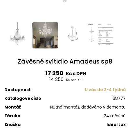
Závěsné svítidlo Amadeus sp8
17 250
Kč s DPH
14 256
Kč bez DPH
Dostupnost
U vás do 2-4 týdnů
Katalogové číslo
168777
Montáž
Nutná montáž, dodáváno v demontu
Záruka
24 měsíců
Značka
Ideal Lux