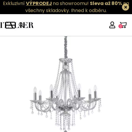
Exkluzivní
VÝPRODEJ
na showroomu!
Sleva až 80%
na
všechny skladovky.
Ihned k odběru.
0