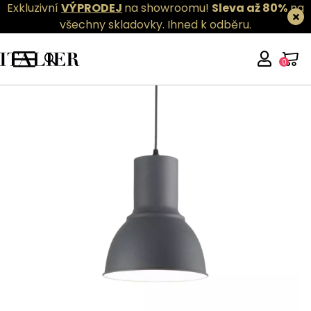
Exkluzivní
VÝPRODEJ
na showroomu!
Sleva až 80%
na
všechny skladovky.
Ihned k odběru.
0