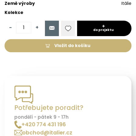
Země výroby
Itálie
Kolekce
-
+
do projektu
Vložit do košíku
Potřebujete poradit?
pondělí - pátek 9 - 17h
+420 774 431 196
obchod@italier.cz