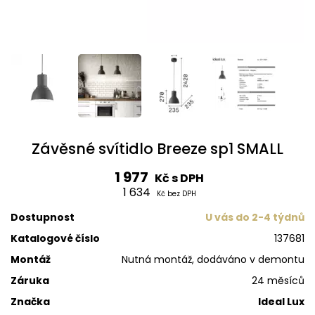
Závěsné svítidlo Breeze sp1 SMALL
1 977
Kč s DPH
1 634
Kč bez DPH
Dostupnost
U vás do 2-4 týdnů
Katalogové číslo
137681
Montáž
Nutná montáž, dodáváno v demontu
Záruka
24 měsíců
Značka
Ideal Lux