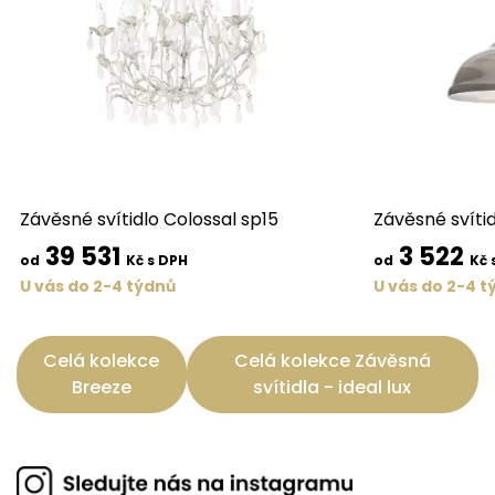
Závěsné svítidlo Colossal sp15
Závěsné svítid
39 531
3 522
od
Kč s DPH
od
Kč 
U vás do 2-4 týdnů
U vás do 2-4 t
Celá kolekce
Celá kolekce Závěsná
Breeze
svítidla - ideal lux