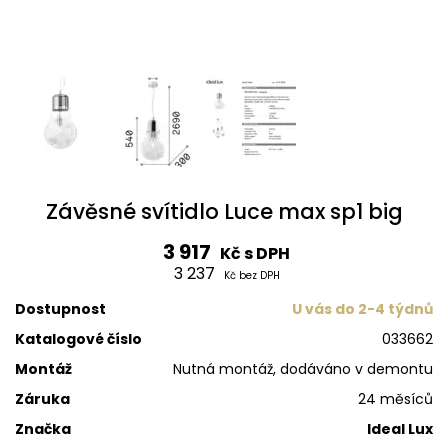
Závěsné svítidlo Luce max sp1 big
3 917
Kč s DPH
3 237
Kč bez DPH
Dostupnost
U vás do 2-4 týdnů
Katalogové číslo
033662
Montáž
Nutná montáž, dodáváno v demontu
Záruka
24 měsíců
Značka
Ideal Lux