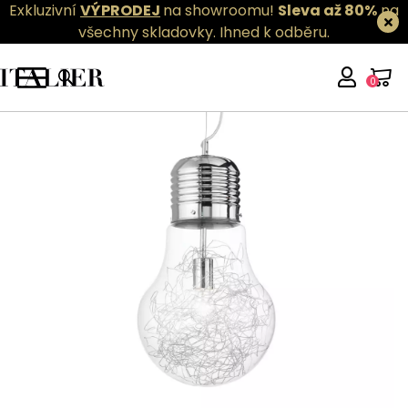
Exkluzivní
VÝPRODEJ
na showroomu!
Sleva až 80%
na
všechny skladovky.
Ihned k odběru.
0