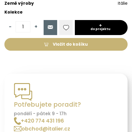
Země výroby
Itálie
Kolekce
-
+
do projektu
Vložit do košíku
Potřebujete poradit?
pondělí - pátek 9 - 17h
+420 774 431 196
obchod@italier.cz