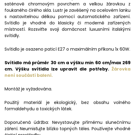
saténově chromovým povrchem a velkou žárovkou z
foukaného čirého skla. Lustr je zavěšený na ocelovém lanku
s nastavitelnou délkou pomocí automatického zařízení.
Svítidlo je vhodné do klasicky či moderně zařízených
místností. Rozsviťte svoji domácnost luxusními italskými
svítidly.
Svítidlo je osazeno paticí E27 o maximálním příkonu 1x 60W.
Svítidlo má průměr 30 cm a výšku min 60 cm/max 269
cm. Výšku svítidla lze upravit dle potřeby.
Žárovka
není součástí balení.
Montáž je vyžadována.
Použitý materiál je ekologický, bez obsahu volného
formaldehydu a toxických látek.
Doporučená údržba: Nevystavujte přímému slunečnímu
záření. Neumisťujte blízko topných těles. Používejte vhodné