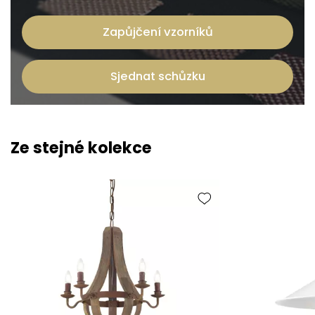
Zapůjčení vzorníků
Sjednat schůzku
Ze stejné kolekce