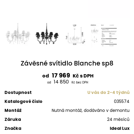
Závěsné svítidlo Blanche sp8
17 969
od
Kč s DPH
14 850
od
Kč bez DPH
Dostupnost
U vás do 2-4 týdnů
Katalogové číslo
035574
Montáž
Nutná montáž, dodáváno v demontu
Záruka
24 měsíců
Značka
Ideal Lux