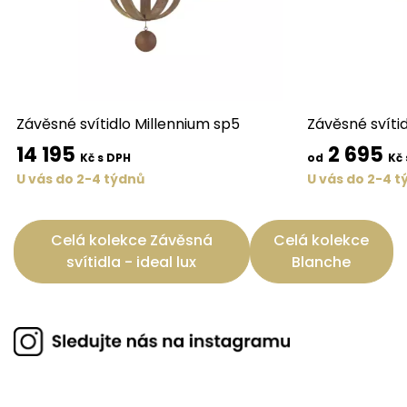
Závěsné svítidlo Millennium sp5
Závěsné svítid
14 195
2 695
Kč s DPH
od
Kč 
U vás do 2-4 týdnů
U vás do 2-4 t
Celá kolekce Závěsná
Celá kolekce
svítidla - ideal lux
Blanche