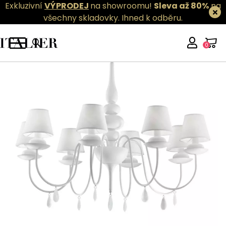
Exkluzivní
VÝPRODEJ
na showroomu!
Sleva až 80%
na
všechny skladovky.
Ihned k odběru.
0