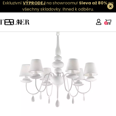
Exkluzivní
VÝPRODEJ
na showroomu!
Sleva až 80%
na
všechny skladovky.
Ihned k odběru.
0