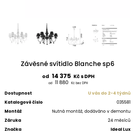
Závěsné svítidlo Blanche sp6
14 375
od
Kč s DPH
11 880
od
Kč bez DPH
Dostupnost
U vás do 2-4 týdnů
Katalogové číslo
035581
Montáž
Nutná montáž, dodáváno v demontu
Záruka
24 měsíců
Značka
Ideal Lux