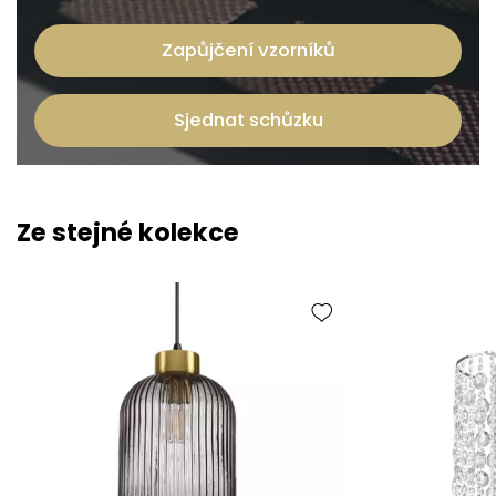
Zapůjčení vzorníků
Sjednat schůzku
Ze stejné kolekce