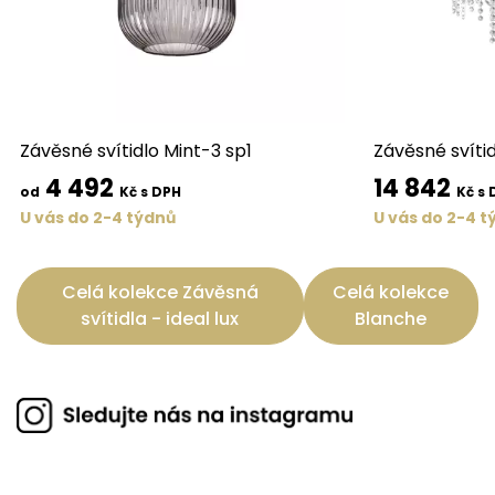
Závěsné svítidlo Mint-3 sp1
Závěsné svíti
4 492
14 842
od
Kč s DPH
Kč s 
U vás do 2-4 týdnů
U vás do 2-4 t
Celá kolekce Závěsná
Celá kolekce
svítidla - ideal lux
Blanche