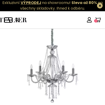
Exkluzivní
VÝPRODEJ
na showroomu!
Sleva až 80%
na
všechny skladovky.
Ihned k odběru.
0