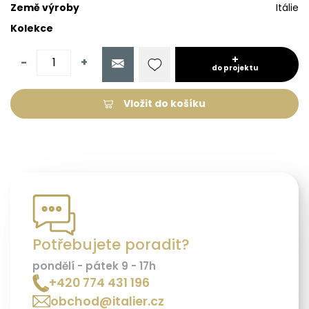
Země výroby
Itálie
Kolekce
-
+
do projektu
Vložit do košíku
Potřebujete poradit?
pondělí - pátek 9 - 17h
+420 774 431 196
obchod@italier.cz