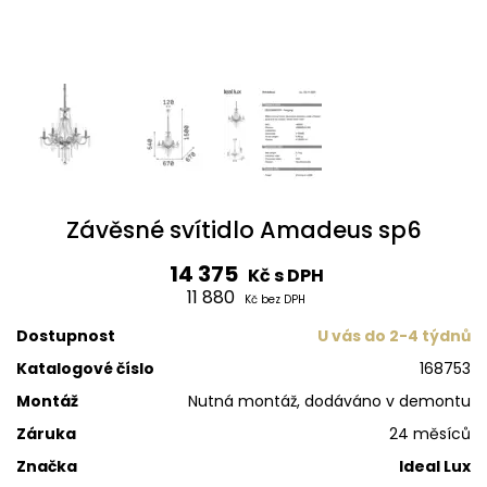
Závěsné svítidlo Amadeus sp6
14 375
Kč s DPH
11 880
Kč bez DPH
Dostupnost
U vás do 2-4 týdnů
Katalogové číslo
168753
Montáž
Nutná montáž, dodáváno v demontu
Záruka
24 měsíců
Značka
Ideal Lux