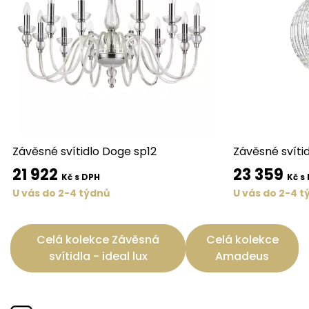
Závěsné svítidlo Doge sp12
Závěsné svítid
21 922
23 359
Kč s DPH
Kč s
U vás do 2-4 týdnů
U vás do 2-4 t
Celá kolekce Závěsná
Celá kolekce
svítidla - ideal lux
Amadeus