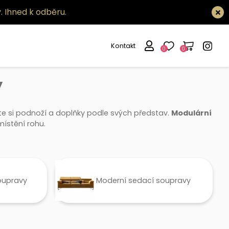
.
Ihned k odběru.
Kontakt
0
0
y
te si podnoží a doplňky podle svých představ.
Modulární
ístění rohu.
oupravy
Moderní sedací soupravy