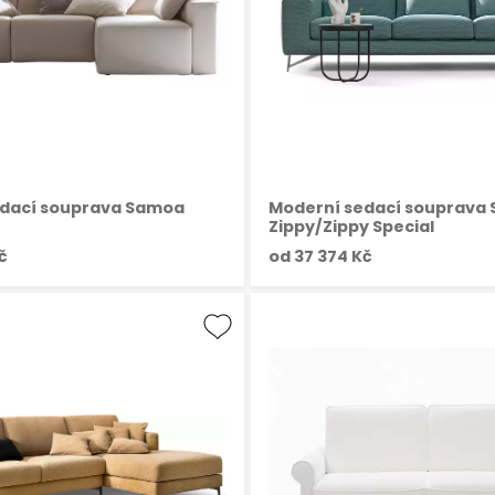
edací souprava Samoa
Moderní sedací souprava
Zippy/Zippy Special
č
od
37 374 Kč