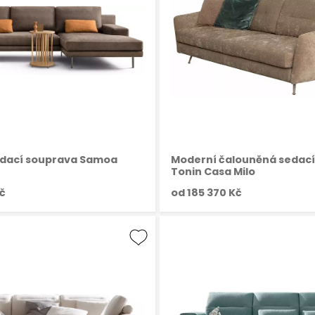
edací souprava Samoa
Moderní čalouněná sedací
Tonin Casa Milo
č
od
185 370 Kč