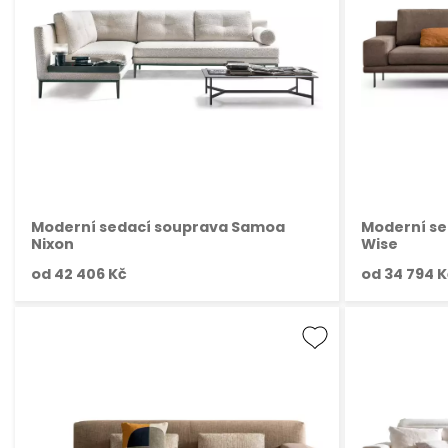
Moderní sedací souprava Samoa
Moderní s
Nixon
Wise
od
42 406 Kč
od
34 794 K