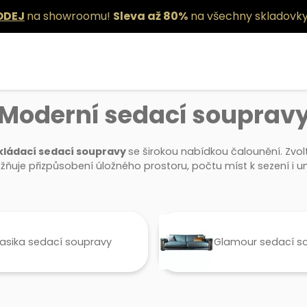
ODEJ
na showroomu!
Sleva až 80%
na všechny skladovky
Moderní sedací souprav
zkládací sedací soupravy
se širokou nabídkou čalounění. Zvol
ňuje přizpůsobení úložného prostoru, počtu míst k sezení i um
lasika sedací soupravy
Glamour sedací s