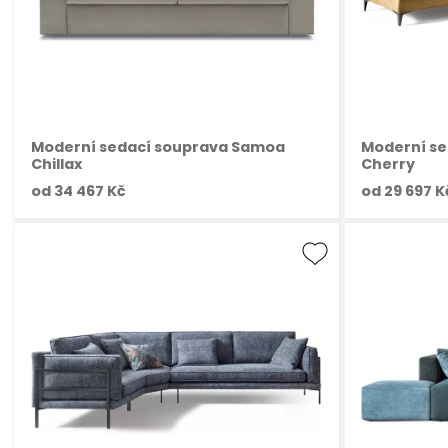
Moderní sedací souprava Samoa
Moderní s
Chillax
Cherry
od
34 467 Kč
od
29 697 K