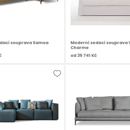
edací souprava Samoa
Moderní sedací souprava 
Charme
č
od
35 741 Kč