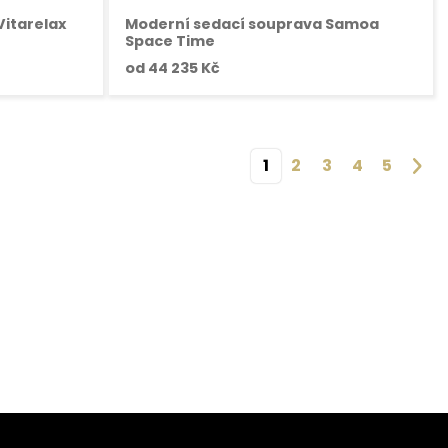
Vitarelax
Moderní sedací souprava Samoa
Space Time
od
44 235 Kč
1
2
3
4
5