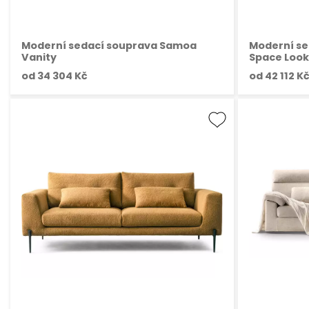
Moderní sedací souprava Samoa
Moderní s
Vanity
Space Look
od
34 304 Kč
od
42 112 K