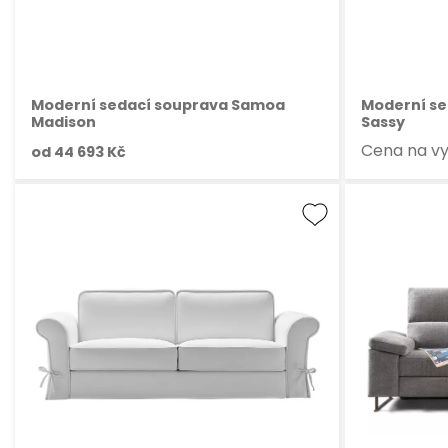
Moderní sedací souprava Samoa
Moderní s
Madison
Sassy
Cena na v
od
44 693 Kč