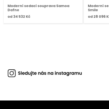
Moderní sedací souprava Samoa
Moderní s
Dafne
Smile
od
34 532 Kč
od
28 096 K