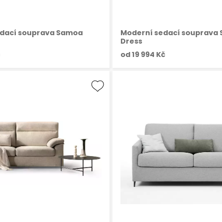
edací souprava Samoa
Moderní sedací souprava
Dress
č
od
19 994 Kč