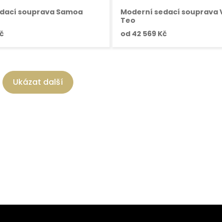
edací souprava Samoa
Moderní sedací souprava 
Teo
č
od
42 569 Kč
Ukázat další