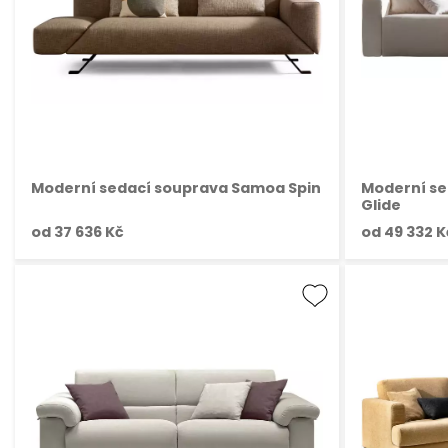
Moderní sedací souprava Samoa Spin
Moderní s
Glide
od
37 636 Kč
od
49 332 K