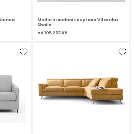
 Samoa
Moderní sedací souprava Vitarelax
Shaila
od
105 263 Kč