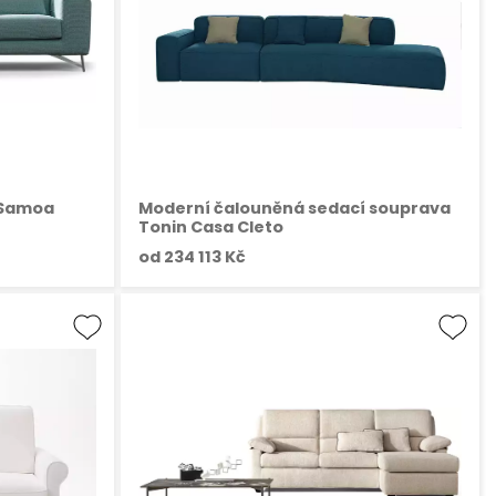
 Samoa
Moderní čalouněná sedací souprava
Tonin Casa Cleto
od
234 113 Kč