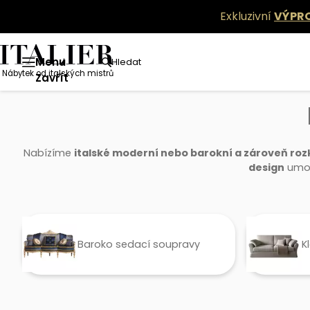
Exkluzivní
VÝPR
Menu
Hledat
Nábytek od italských mistrů
Nábytek
Obývací pokoj
Moderní sedací soupravy
Zavřít
Nabízíme
italské moderní nebo barokní a zároveň ro
design
umož
Baroko sedací soupravy
K