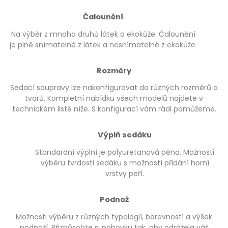
Čalounění
Na výběr z mnoha druhů látek a ekokůže. Čalounění
je plně snímatelné z látek a nesnímatelné z ekokůže.
Rozměry
Sedací soupravy lze nakonfigurovat do různých rozměrů a
tvarů. Kompletní nabídku všech modelů najdete v
technickém listě níže. S konfigurací vám rádi pomůžeme.
Výplň sedáku
Standardní výplní je polyuretanová pěna. Možnosti
výběru tvrdosti sedáku s možností přidání horní
vrstvy peří.
Podnož
Možnosti výběru z různých typologií, barevností a výšek
podnoží. Přizpůsobte si pohovku tak, aby odrážela váš