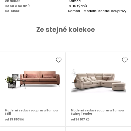
Značka:
Samoa
Doba dodání:
8-10 týdnů
Kolekce:
Samoa - Moderní sedací soupravy
Ze stejné kolekce
Moderní sedací souprava Samoa
Moderní sedací souprava Samoa
Still
Swing Tender
od
29 893 Kč
od
34 107 Kč