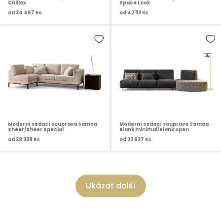
Chillax
Space Look
od
34 467 Kč
od
42 112 Kč
Moderní sedací souprava Samoa
Moderní sedací souprava Samoa
Sheer/Sheer Special
Blank minimal/Blank open
od
29 338 Kč
od
32 637 Kč
Ukázat další