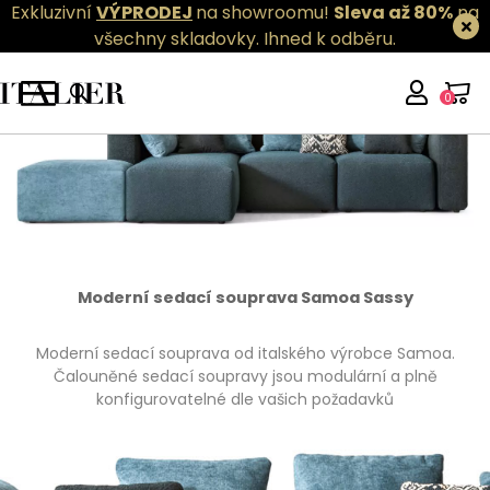
Exkluzivní
VÝPRODEJ
na showroomu!
Sleva až 80%
na
všechny skladovky.
Ihned k odběru.
0
Moderní sedací souprava Samoa Sassy
Moderní sedací souprava od italského výrobce Samoa.
Čalouněné sedací soupravy jsou modulární a plně
konfigurovatelné dle vašich požadavků