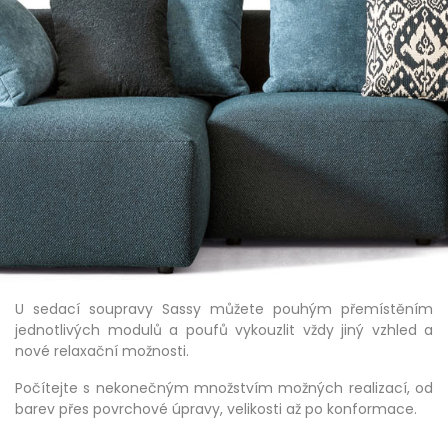
U sedací soupravy Sassy můžete pouhým přemístěním
jednotlivých modulů a poufů vykouzlit vždy jiný vzhled a
nové relaxační možnosti.
Počítejte s nekonečným množstvím možných realizací, od
barev přes povrchové úpravy, velikosti až po konformace.