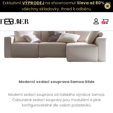
Exkluzivní
VÝPRODEJ
na showroomu!
Sleva až 80%
na
všechny skladovky.
Ihned k odběru.
0
Moderní sedací souprava Samoa Glide
Moderní sedací souprava od italského výrobce Samoa.
Čalouněné sedací soupravy jsou modulární a plně
konfigurovatelné dle vašich požadavků.