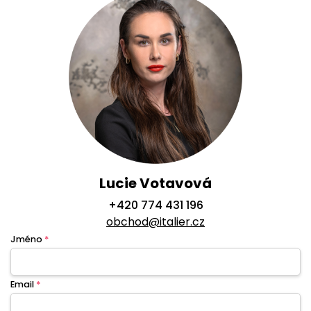
Lucie Votavová
+420 774 431 196
obchod@italier.cz
Jméno
*
Email
*