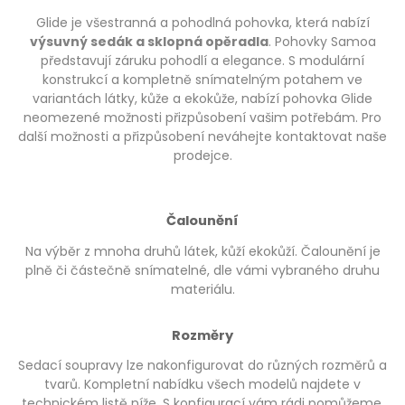
Glide je všestranná a pohodlná pohovka, která nabízí
výsuvný sedák a sklopná opěradla
. Pohovky Samoa
představují záruku pohodlí a elegance. S modulární
konstrukcí a kompletně snímatelným potahem ve
variantách látky, kůže a ekokůže, nabízí pohovka Glide
neomezené možnosti přizpůsobení vašim potřebám. Pro
další možnosti a přizpůsobení neváhejte kontaktovat naše
prodejce.
Čalounění
Na výběr z mnoha druhů látek, kůží ekokůží. Čalounění je
plně či částečně snímatelné, dle vámi vybraného druhu
materiálu.
Rozměry
Sedací soupravy lze nakonfigurovat do různých rozměrů a
tvarů. Kompletní nabídku všech modelů najdete v
technickém listě níže. S konfigurací vám rádi pomůžeme.