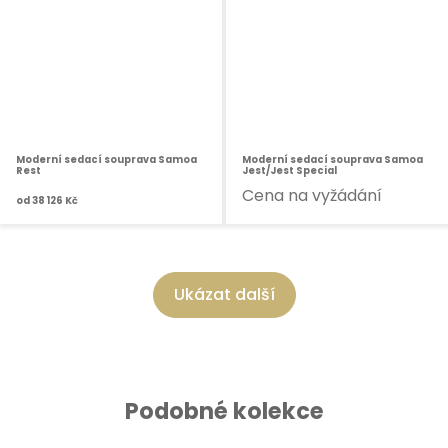
Moderní sedací souprava Samoa
Moderní sedací souprava Samoa
Rest
Jest/Jest Special
Cena na vyžádání
od
38 126 Kč
Ukázat další
Podobné kolekce