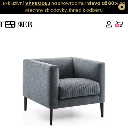
Exkluzivní
VÝPRODEJ
na showroomu!
Sleva až 80%
na
všechny skladovky.
Ihned k odběru.
0