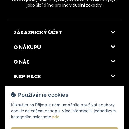
jako šicí dílna pro individuální zakázky.
ZÁKAZNICKÝ ÚČET
O NÁKUPU
O NÁS
INSPIRACE
DOPRAVA A PLATBA
Používáme cookies
Kliknutím na
Přijmout
nám umožníte používat soubory
cookie na našem eshopu. Více informací k jednotlivým
© 2026 ITALSKY INTERIER s.r.o. Vytvořilo INIZIO Internet Media s.r.o.
|
nastavení cookies
kategoriím naleznete
zde