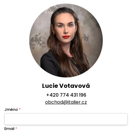
Lucie Votavová
+420 774 431 196
obchod@italier.cz
Jméno
*
Email
*