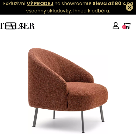
Exkluzivní
VÝPRODEJ
na showroomu!
Sleva až 80%
na
všechny skladovky.
Ihned k odběru.
0