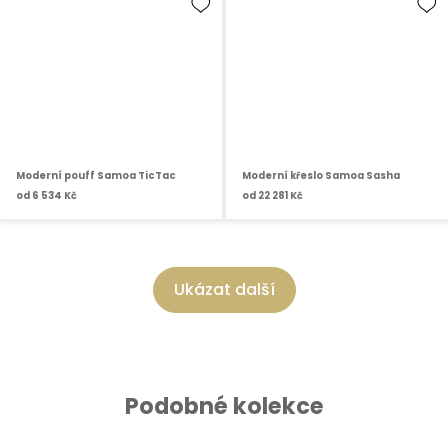
Moderní pouff Samoa TicTac
Moderní křeslo Samoa Sasha
od
6 534 Kč
od
22 281 Kč
Ukázat další
Podobné kolekce