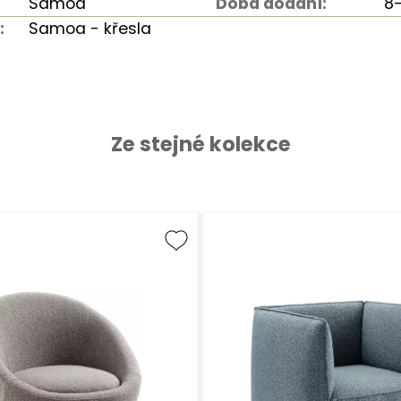
Samoa
Doba dodání:
8-
:
Samoa - křesla
Ze stejné kolekce