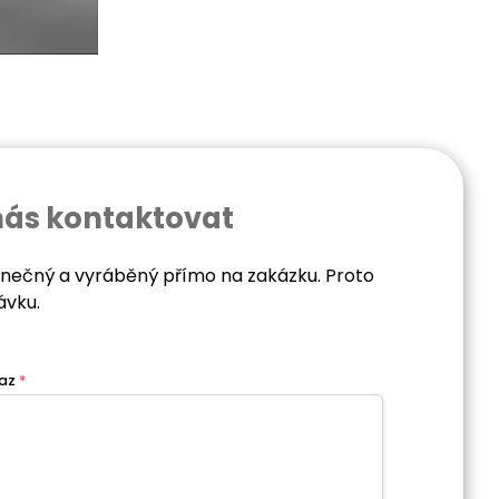
nás kontaktovat
dinečný a vyráběný přímo na zakázku. Proto
ávku.
az
*