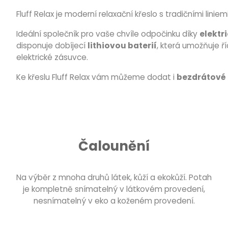
Fluff Relax je moderní relaxační křeslo s tradičními lini
Ideální společník pro vaše chvíle odpočinku díky
elekt
disponuje dobíjecí
lithiovou baterií
, která umožňuje ř
elektrické zásuvce.
Ke křeslu Fluff Relax vám můžeme dodat i
bezdrátové 
Čalounění
Na výběr z mnoha druhů látek, kůží a ekokůží. Potah
je kompletně snímatelný v látkovém provedení,
nesnímatelný v eko a koženém provedení.