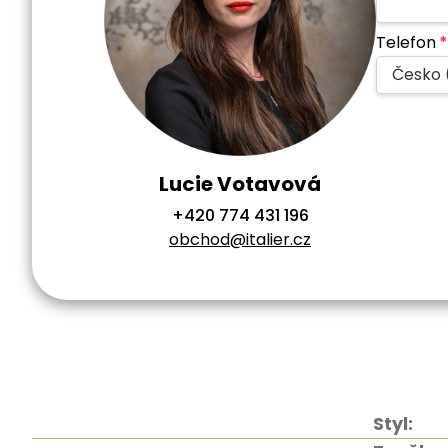
Telefon
*
Česko 
Lucie Votavová
+420 774 431 196
obchod@italier.cz
Styl: