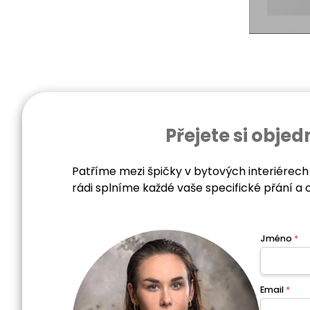
Přejete si obj
Patříme mezi špičky v bytových interiérech
rádi splníme každé vaše specifické přání a 
Jméno
*
Email
*