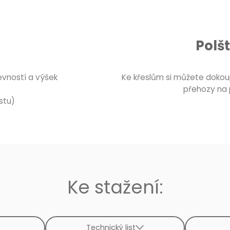
Polš
evností a výšek
Ke křeslům si můžete dokoup
přehozy na 
stu)
Ke stažení:
Technický list