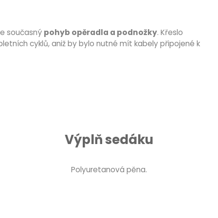
uje současný
pohyb opěradla a podnožky
. Křeslo
letních cyklů, aniž by bylo nutné mít kabely připojené k
Výplň sedáku
Polyuretanová pěna.