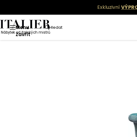
Exkluzivní
VÝPR
Menu
Hledat
Nábytek od italských mistrů
Zavřít