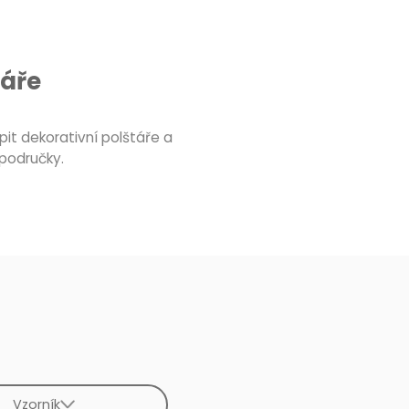
táře
it dekorativní polštáře a
područky.
Vzorník