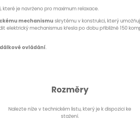
emi, které je navrženo pro maximum relaxace.
rickému mechanismu
skrytému v konstrukci, který umožň
ídit elektrický mechanismus křesla po dobu přibližně 150 komp
dálkové ovládání
.
Rozměry
Nalezte níže v technickém listu, který je k dispozici ke
stažení.