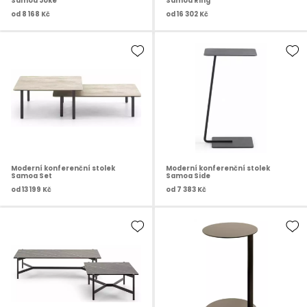
Samoa Joke
Samoa Ring
od
8 168 Kč
od
16 302 Kč
Moderní konferenční stolek
Moderní konferenční stolek
Samoa Set
Samoa Side
od
13 199 Kč
od
7 383 Kč