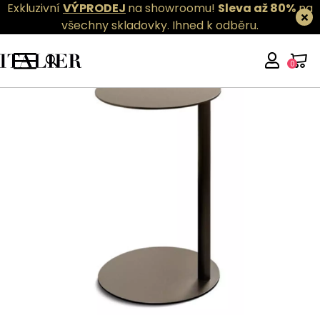
Exkluzivní
VÝPRODEJ
na showroomu!
Sleva až 80%
na
všechny skladovky.
Ihned k odběru.
0