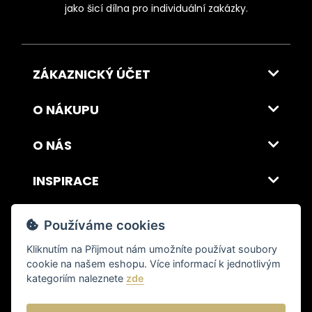
jako šicí dílna pro individuální zakázky.
ZÁKAZNICKÝ ÚČET
O NÁKUPU
O NÁS
INSPIRACE
DOPRAVA A PLATBA
Používáme cookies
Kliknutím na
Přijmout
nám umožníte používat soubory
cookie na našem eshopu. Více informací k jednotlivým
© 2026 ITALSKY INTERIER s.r.o. Vytvořilo INIZIO Internet Media s.r.o.
|
nastavení cookies
kategoriím naleznete
zde