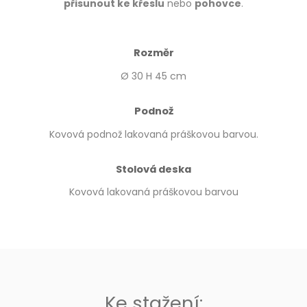
přisunout ke křeslu
nebo
pohovce
.
Rozměr
Ø 30 H 45 cm
Podnož
Kovová podnož lakovaná práškovou barvou.
Stolová deska
Kovová lakovaná práškovou barvou
Ke stažení: