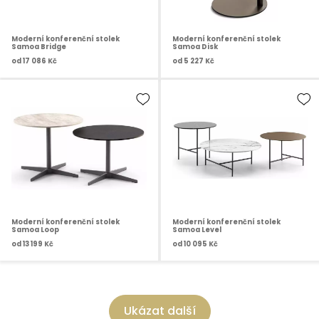
Moderní konferenční stolek
Moderní konferenční stolek
Samoa Bridge
Samoa Disk
od
17 086 Kč
od
5 227 Kč
Moderní konferenční stolek
Moderní konferenční stolek
Samoa Loop
Samoa Level
od
13 199 Kč
od
10 095 Kč
Ukázat další