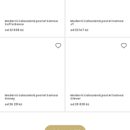
Moderní čalouněná postel Samoa
Moderní čalouněná postel Samoa
Soffa Basso
JT
od
22 608 Kč
od
32 147 Kč
Moderní čalouněná postel Samoa
Moderní čalouněná postel Samoa
Honey
Clever
od
36 231 Kč
od
29 828 Kč