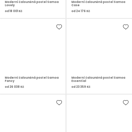
Moderní čalouněná postel Samoa
Moderní čalouněná postel Samoa
Lovely
Case
od
18 001 Kč
od
24 176 Kč
Moderní čalouněná postel Samoa
Moderní čalouněná postel Samoa
Fancy
Essential
od
26 038 Kč
od
23 359 Kč