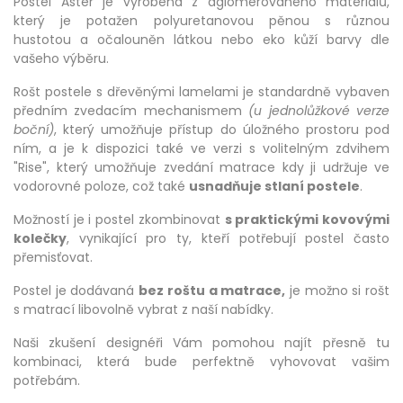
Postel Aster je vyrobená z aglomerovaného materiálů,
který je potažen polyuretanovou pěnou s různou
hustotou a očalouněn látkou nebo eko kůží barvy dle
vašeho výběru.
Rošt postele s dřevěnými lamelami je standardně vybaven
předním zvedacím mechanismem
(u jednolůžkové verze
boční)
, který umožňuje přístup do úložného prostoru pod
ním, a je k dispozici také ve verzi s volitelným zdvihem
"Rise", který umožňuje zvedání matrace kdy ji udržuje ve
vodorovné poloze, což také
usnadňuje stlaní postele
.
Možností je i postel zkombinovat
s praktickými kovovými
kolečky
, vynikající pro ty, kteří potřebují postel často
přemisťovat.
Postel je dodávaná
bez roštu a matrace,
je možno si rošt
s matrací libovolně vybrat z naší nabídky.
Naši zkušení designéři Vám pomohou najít přesně tu
kombinaci, která bude perfektně vyhovovat vašim
potřebám.