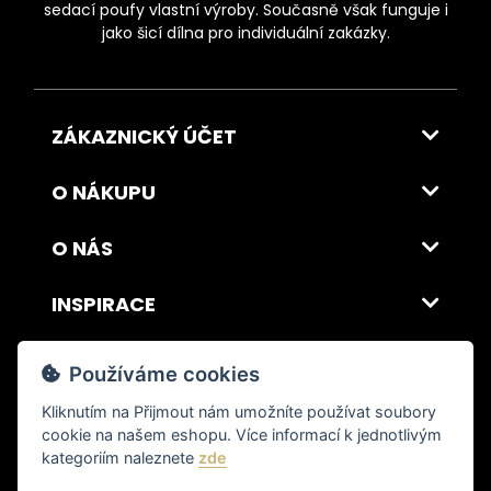
sedací poufy vlastní výroby. Současně však funguje i
jako šicí dílna pro individuální zakázky.
ZÁKAZNICKÝ ÚČET
O NÁKUPU
O NÁS
INSPIRACE
DOPRAVA A PLATBA
Používáme cookies
Kliknutím na
Přijmout
nám umožníte používat soubory
cookie na našem eshopu. Více informací k jednotlivým
© 2026 ITALSKY INTERIER s.r.o. Vytvořilo INIZIO Internet Media s.r.o.
|
nastavení cookies
kategoriím naleznete
zde