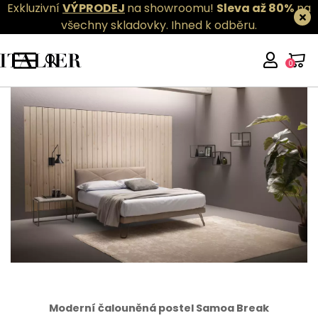
Exkluzivní
VÝPRODEJ
na showroomu!
Sleva až 80%
na
všechny skladovky.
Ihned k odběru.
0
Moderní čalouněná postel Samoa Break