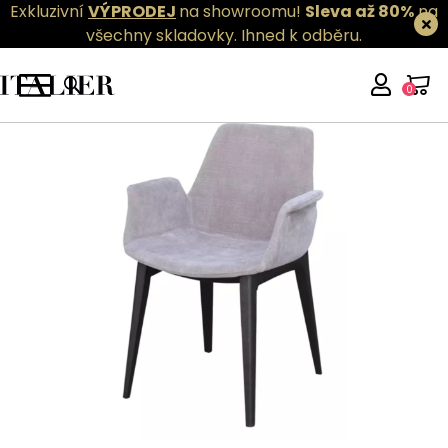
Exkluzivní
VÝPRODEJ
na showroomu!
Sleva až 80%
na
všechny skladovky.
Ihned k odběru.
0