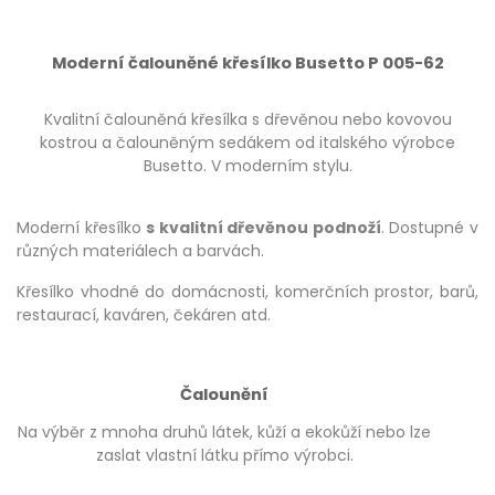
Moderní čalouněné křesílko Busetto P 005-62
Kvalitní čalouněná křesílka s dřevěnou nebo kovovou
kostrou a čalouněným sedákem od italského výrobce
Busetto. V moderním stylu.
Moderní křesílko
s kvalitní dřevěnou podnoží
. Dostupné v
různých materiálech a barvách.
Křesílko vhodné do domácnosti, komerčních prostor, barů,
restaurací, kaváren, čekáren atd.
Čalounění
Na výběr z mnoha druhů látek, kůží a ekokůží nebo lze
zaslat vlastní látku přímo výrobci.