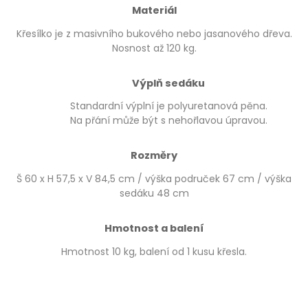
Materiál
Křesílko je z masivního bukového nebo jasanového dřeva.
Nosnost až 120 kg.
Výplň sedáku
Standardní výplní je polyuretanová pěna.
Na přání může být s nehořlavou úpravou.
Rozměry
Š 60 x H 57,5 x V 84,5 cm / výška područek 67 cm / výška
sedáku 48 cm
Hmotnost a balení
Hmotnost 10 kg, balení od 1 kusu křesla.