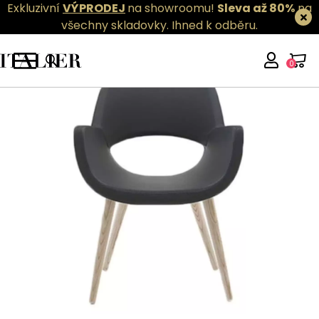
Exkluzivní
VÝPRODEJ
na showroomu!
Sleva až 80%
na
všechny skladovky.
Ihned k odběru.
0