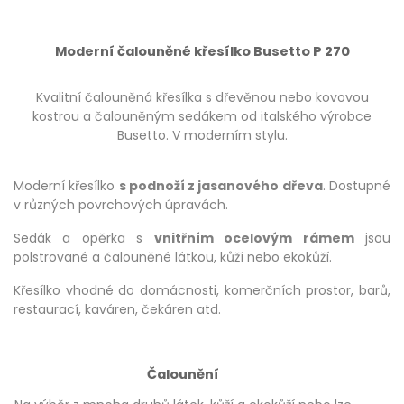
Moderní čalouněné křesílko Busetto P 270
Kvalitní čalouněná křesílka s dřevěnou nebo kovovou
kostrou a čalouněným sedákem od italského výrobce
Busetto. V moderním stylu.
Moderní křesílko
s podnoží z jasanového dřeva
. Dostupné
v různých povrchových úpravách.
Sedák a opěrka s
vnitřním ocelovým rámem
jsou
polstrované a čalouněné látkou, kůží nebo ekokůží.
Křesílko vhodné do domácnosti, komerčních prostor, barů,
restaurací, kaváren, čekáren atd.
Čalounění