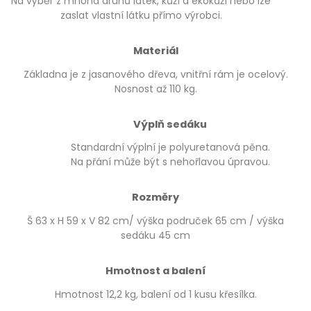
Na výběr z mnoha druhů látek, kůží a ekokůží nebo lze
zaslat vlastní látku přímo výrobci.
Materiál
Základna je z jasanového dřeva, vnitřní rám je ocelový.
Nosnost až 110 kg.
Výplň sedáku
Standardní výplní je polyuretanová pěna.
Na přání může být s nehořlavou úpravou.
Rozměry
Š 63 x H 59 x V 82 cm/ výška područek 65 cm / výška
sedáku 45 cm
Hmotnost a balení
Hmotnost 12,2 kg, balení od 1 kusu křesílka.