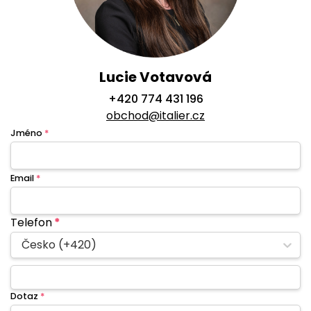
Lucie Votavová
+420 774 431 196
obchod@italier.cz
Jméno
*
Email
*
Telefon
*
Česko (+420)
Dotaz
*