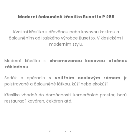
Moderní čalouněné křesílko Busetto P 289
Kvalitní křesílko s dřevěnou nebo kovovou kostrou a
čalouněním od italského výrobce Busetto. V klasickém i
moderním stylu.
Moderní křesílko s
chromovanou kovovou otočnou
základnou
.
Sedák a opěradlo s
vnitřním ocelovým rámem
je
polstrované a čalouněné látkou, kůží nebo ekokůží.
Křesílko vhodné do domácnosti, komerčních prostor, barů,
restaurací, kaváren, čekáren atd.