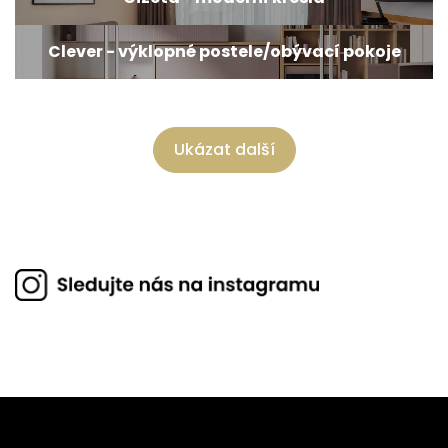
Clever - výklopné postele/obývací pokoje
Ukázat další