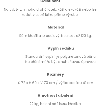
Čalounění
Na výběr z mnoha druhů látek, kůží a ekokůží nebo lze
zaslat vlastní látku přímo výrobci.
Materiál
Rám křesílka je ocelový. Nosnost až 120 kg.
Výplň sedáku
Standardní výplní je polyuretanová pěna.
Na přání může být s nehořlavou úpravou.
Rozměry
Š 72 x H 69 x V 70 cm / výška sedáku 41 cm
Hmotnost a balení
22 kg, balení od 1 kusu křesílka.