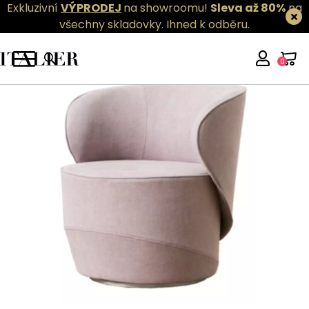
Exkluzivní
VÝPRODEJ
na showroomu!
Sleva až 80%
na
všechny skladovky.
Ihned k odběru.
0