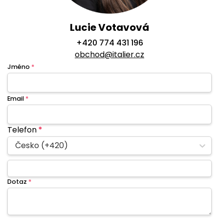
Lucie Votavová
+420 774 431 196
obchod@italier.cz
Jméno
*
Email
*
Telefon
*
Česko (+420)
Dotaz
*