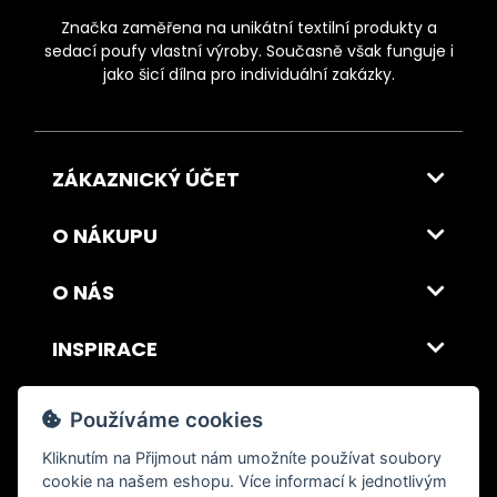
Značka zaměřena na unikátní textilní produkty a
sedací poufy vlastní výroby. Současně však funguje i
jako šicí dílna pro individuální zakázky.
ZÁKAZNICKÝ ÚČET
O NÁKUPU
O NÁS
INSPIRACE
DOPRAVA A PLATBA
Používáme cookies
Kliknutím na
Přijmout
nám umožníte používat soubory
cookie na našem eshopu. Více informací k jednotlivým
© 2026 ITALSKY INTERIER s.r.o. Vytvořilo INIZIO Internet Media s.r.o.
|