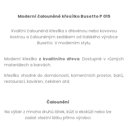
Moderní čalouněné křesílko Busetto P 015
Kvalitní čalouněná křesílka s dřevěnou nebo kovovou
kostrou a čalouněným sedákem od italského výrobce
Busetto. V moderním stylu.
Moderní křesílko
z kvalitního dřeva
. Dostupné v různých
materiálech a barvách.
Křesílko vhodné do domácnosti, komerčních prostor, barů,
restaurací, kaváren, čekáren atd.
Čalounění
Na výběr z mnoha druhů látek, kůží a ekokůží nebo lze
zaslat vlastní látku přímo výrobci.