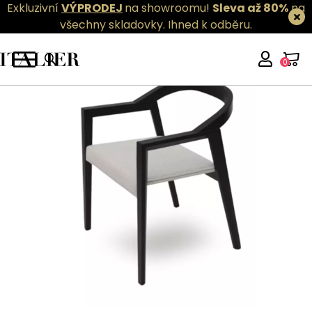
Exkluzivní
VÝPRODEJ
na showroomu!
Sleva až 80%
na
všechny skladovky.
Ihned k odběru.
0