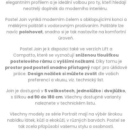
elegantním profilem a je ideální volbou pro ty, kteří hledají
neotřelý doplněk do moderního interiéru.
Postel Join vyniká moderním čelem s obklopujícími konci a
měkkými polštáři s vodorovným prošívaním. Polštáře lze
navíc
polohovat
, snadno si je tak nastavíte na komfortní
úroveň.
Postel Join je k dispozici také ve verzích Lift a
Compatto, které se vyznačují
sníženou tloušťkou
postelového rámu
a
vyššími nožkami
. Díky tomu je
prostor pod postelí snadno přístupný
např. pro úklidové
práce.
Design nožiček si můžete zvolit
dle vašich
preferencí a vkusu, viz. technický list.
Join je dostupná v
5 velikostech
,
jednolůžko
i
dvojlůžko
,
s šířkou
od 90 do 180 cm
. Všechny dostupné varianty
naleznete v technickém listu.
Všechny modely ze série Portrait mají na výběr širokou
nabídku látek, kůží a ekokůží, v různých barvách. Postel se
tak zcela přizpůsobí vašemu stylu a osobnosti.