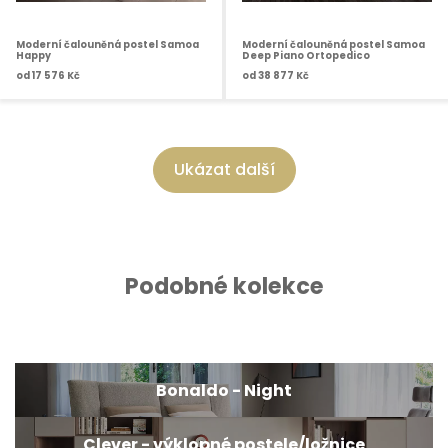
Moderní čalouněná postel Samoa
Moderní čalouněná postel Samoa
Happy
Deep Piano Ortopedico
od
17 576 Kč
od
38 877 Kč
Ukázat další
Podobné kolekce
Bonaldo - Night
Clever - výklopné postele/ložnice