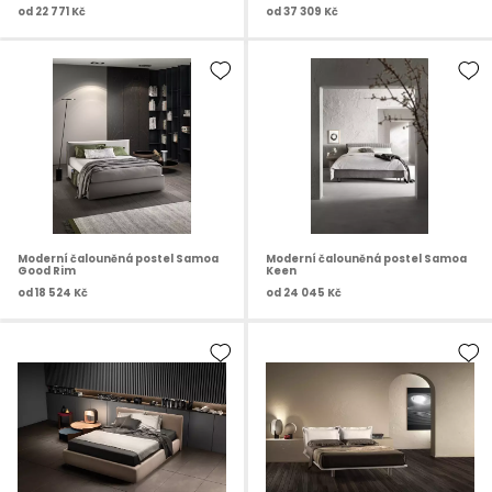
od
22 771 Kč
od
37 309 Kč
Moderní čalouněná postel Samoa
Moderní čalouněná postel Samoa
Good Rim
Keen
od
18 524 Kč
od
24 045 Kč