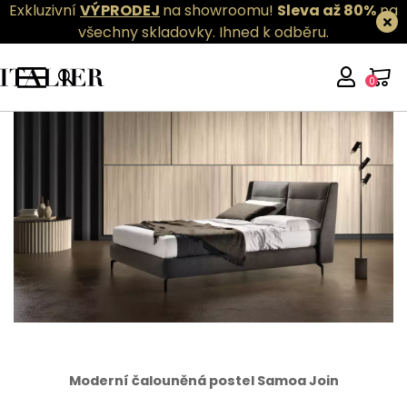
Exkluzivní
VÝPRODEJ
na showroomu!
Sleva až 80%
na
všechny skladovky.
Ihned k odběru.
0
Moderní čalouněná postel Samoa Join