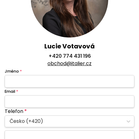
Lucie Votavová
+420 774 431 196
obchod@italier.cz
Jméno
*
Email
*
Telefon
*
Česko (+420)