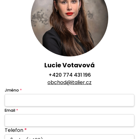
Lucie Votavová
+420 774 431 196
obchod@italier.cz
Jméno
*
Email
*
Telefon
*