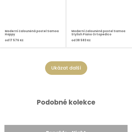
Moderní čalouněná postel Samoa
Moderní čalouněná postel Samoa
Happy
Stylish Piano Ortopedico
od
17 576 Kč
od
38 583 Kč
Ukázat další
Podobné kolekce