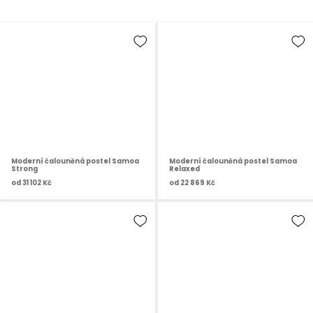
Moderní čalouněná postel Samoa
Moderní čalouněná postel Samoa
Strong
Relaxed
od
31 102 Kč
od
22 869 Kč