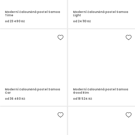
Moderní čalouněná postel Samoa
Moderní čalouněná postel Samoa
Time
Light
od
23 490 Kč
od
24 110 Kč
Moderní čalouněná postel Samoa
Moderní čalouněná postel Samoa
Car
Good Rim
od
36 460 Kč
od
18 524 Kč