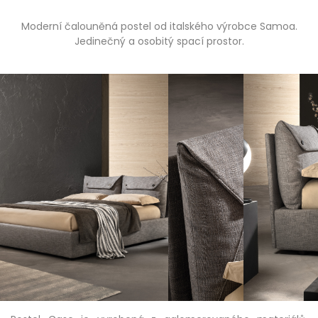
Moderní čalouněná postel od italského výrobce Samoa.
Jedinečný a osobitý spací prostor.