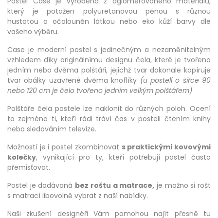
Postel Case je vyrobená z aglomerovaného materiálů,
který je potažen polyuretanovou pěnou s různou
hustotou a očalouněn látkou nebo eko kůží barvy dle
vašeho výběru.
Case je moderní postel s jedinečným a nezaměnitelným
vzhledem díky originálnímu designu čela, které je tvořeno
jedním nebo dvěma polštáři, jejichž tvar dokonale kopíruje
tvar obálky uzavřené dvěma knoflíky
(u postelí o šířce 90
nebo 120 cm je čelo tvořeno jedním velkým polštářem)
Polštáře čela postele lze naklonit do různých poloh. Ocení
to zejména ti, kteří rádi tráví čas v posteli čtením knihy
nebo sledováním televize.
Možností je i postel zkombinovat
s praktickými kovovými
kolečky
, vynikající pro ty, kteří potřebují postel často
přemisťovat.
Postel je dodávaná
bez roštu a matrace,
je možno si rošt
s matrací libovolně vybrat z naší nabídky.
Naši zkušení designéři Vám pomohou najít přesně tu