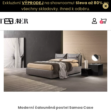
Exkluzivní
VÝPRODEJ
na showroomu!
Sleva až 80%
na
všechny skladovky.
Ihned k odběru.
0
Moderní čalouněná postel Samoa Case