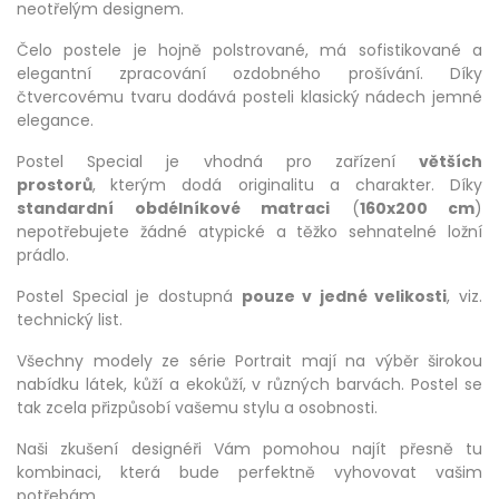
neotřelým designem.
Čelo postele je hojně polstrované, má sofistikované a
elegantní zpracování ozdobného prošívání. Díky
čtvercovému tvaru dodává posteli klasický nádech jemné
elegance.
Postel Special je vhodná pro zařízení
větších
prostorů
,
kterým dodá originalitu a charakter. Díky
standardní obdélníkové matraci
(
160x200 cm
)
nepotřebujete žádné atypické a těžko sehnatelné ložní
prádlo.
Postel Special je dostupná
pouze v jedné velikosti
, viz.
technický list.
Všechny modely ze série Portrait mají na výběr širokou
nabídku látek, kůží a ekokůží, v různých barvách. Postel se
tak zcela přizpůsobí vašemu stylu a osobnosti.
Naši zkušení designéři Vám pomohou najít přesně tu
kombinaci, která bude perfektně vyhovovat vašim
potřebám.