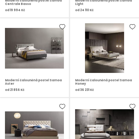
Moderní čalouněná postel Samoa
Moderní čalouněná postel Samoa
Centrale Basso
Light
od
19 994 Kč
od
24 110 Kč
Moderní čalouněná postel Samoa
Moderní čalouněná postel Samoa
Aster
Honey
od
21 856 Kč
od
36 231 Kč