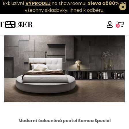
Exkluzivní
VÝPRODEJ
na showroomu!
Sleva až 80%
na
všechny skladovky.
Ihned k odběru.
0
Moderní čalouněná postel Samoa Special