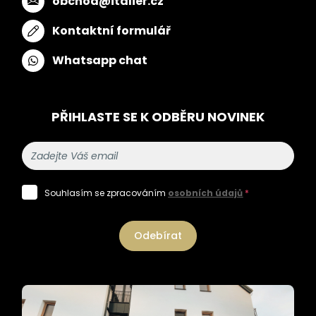
obchod@italier.cz
Kontaktní formulář
Whatsapp chat
PŘIHLASTE SE K ODBĚRU NOVINEK
Souhlasím se zpracováním
osobních údajů
*
Odebírat