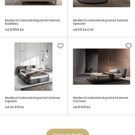
Moderní čalouněná postel Samoa
Moderní čalouněná postel Samoa
Bubbles
Special
od
21 856 Kč
od
50 344 Kč
Moderní čalouněná postel Samoa
Moderní čalouněná postel Samoa
Square
Curious
od
24 601 Kč
od
31 821 Kč