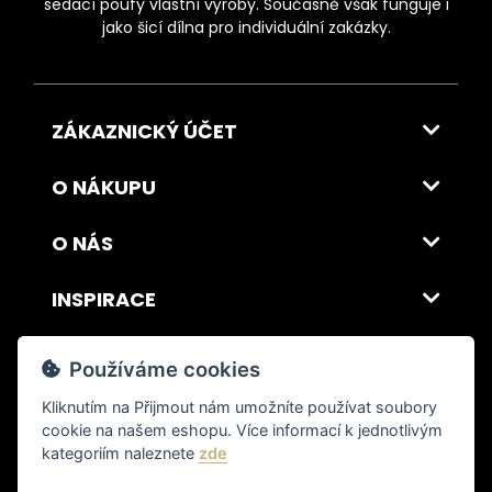
sedací poufy vlastní výroby. Současně však funguje i
jako šicí dílna pro individuální zakázky.
ZÁKAZNICKÝ ÚČET
O NÁKUPU
O NÁS
INSPIRACE
DOPRAVA A PLATBA
Používáme cookies
Kliknutím na
Přijmout
nám umožníte používat soubory
cookie na našem eshopu. Více informací k jednotlivým
© 2026 ITALSKY INTERIER s.r.o. Vytvořilo INIZIO Internet Media s.r.o.
|
nastavení cookies
kategoriím naleznete
zde