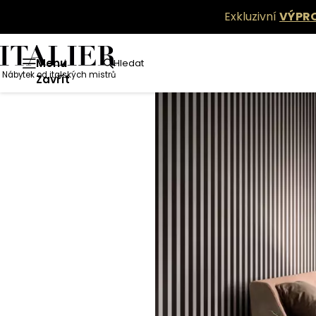
Exkluzivní
VÝPR
Menu
Hledat
Nábytek od italských mistrů
Zavřít