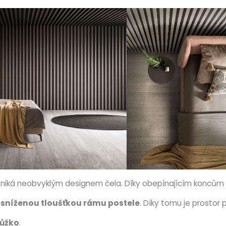
vyniká neobvyklým designem čela. Díky obepínajícím koncům 
e
sníženou tloušťkou rámu postele
. Díky tomu je prostor 
lůžko
.