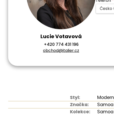
Telefon
*
Česko 
Lucie Votavová
+420 774 431 196
obchod@italier.cz
Styl:
Modern
Značka:
Samoa
Kolekce:
Samoa 