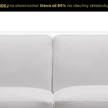
ODEJ
na showroomu!
Sleva až 80%
na všechny skladovky