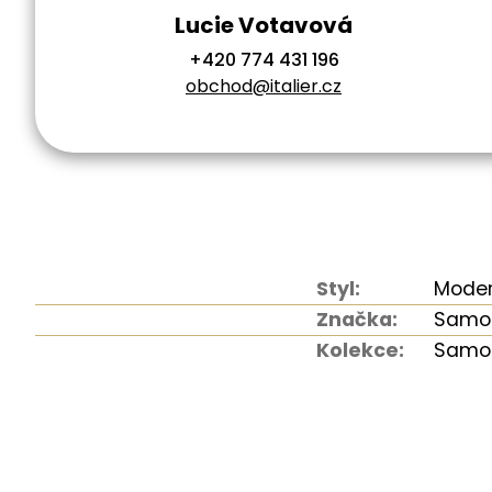
Lucie Votavová
+420 774 431 196
obchod@italier.cz
Styl:
Moder
Značka:
Samo
Kolekce:
Samoa