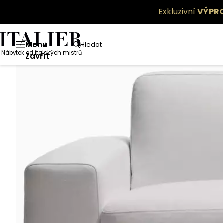
Exkluzivní
VÝPR
Menu
Hledat
Nábytek od italských mistrů
Zavřít