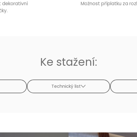
 dekorativní
Možnost příplatku za ro
čky.
Ke stažení:
Technický list