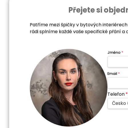
Přejete si obj
Patříme mezi špičky v bytových interiérech
rádi splníme každé vaše specifické přání a 
Jméno
*
Email
*
Telefon
*
Česko 