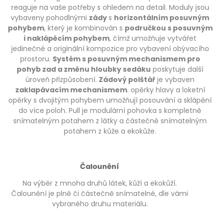
reaguje na vaše potřeby s ohledem na detail. Moduly jsou
vybaveny pohodlnými
zády
s
horizontálním posuvným
pohybem
, který je kombinován s
područkou s posuvným
i naklápěcím pohybem
, čímž umožňuje vytvářet
jedinečné a originální kompozice pro vybavení obývacího
prostoru.
Systém s posuvným mechanismem pro
pohyb zad a změnu hloubky sedáku
poskytuje další
úroveň přizpůsobení.
Zádový polštář
je vybaven
zaklapávacím mechanismem
. opěrky hlavy a loketní
opěrky s dvojitým pohybem umožňují posouvání a sklápění
do více poloh. Pull je modulární pohovka s kompletně
snímatelným potahem z látky a částečně snímatelným
potahem z kůže a ekokůže.
Čalounění
Na výběr z mnoha druhů látek, kůží a ekokůží.
Čalounění je plně či částečně snímatelné, dle vámi
vybraného druhu materiálu.