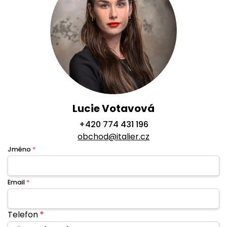
Lucie Votavová
+420 774 431 196
obchod@italier.cz
Jméno
*
Email
*
Telefon
*