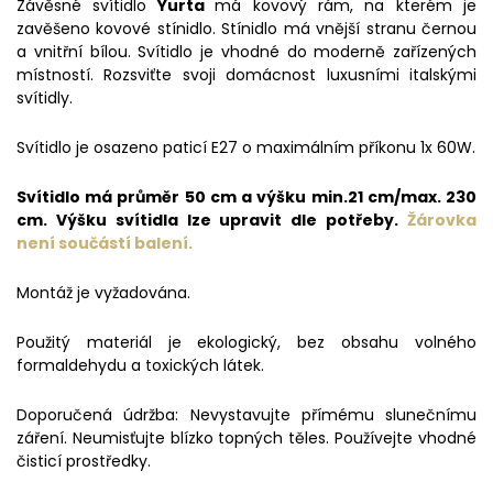
Závěsné svítidlo
Yurta
má kovový rám, na kterém je
zavěšeno kovové stínidlo. Stínidlo má vnější stranu černou
a vnitřní bílou. Svítidlo je vhodné do moderně zařízených
místností. Rozsviťte svoji domácnost luxusními italskými
svítidly.
Svítidlo je osazeno paticí E27 o maximálním příkonu 1x 60W.
Svítidlo má průměr 50 cm a výšku min.21 cm/max. 230
cm. Výšku svítidla lze upravit dle potřeby.
Žárovka
není součástí balení.
Montáž je vyžadována.
Použitý materiál je ekologický, bez obsahu volného
formaldehydu a toxických látek.
Doporučená údržba: Nevystavujte přímému slunečnímu
záření. Neumisťujte blízko topných těles. Používejte vhodné
čisticí prostředky.