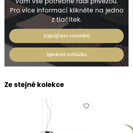
Vám vše potřebné rádi přivezou.
Pro více informací klikněte na jedno
z tlačítek.
Zapůjčení vzorníků
Sjednat schůzku
Ze stejné kolekce