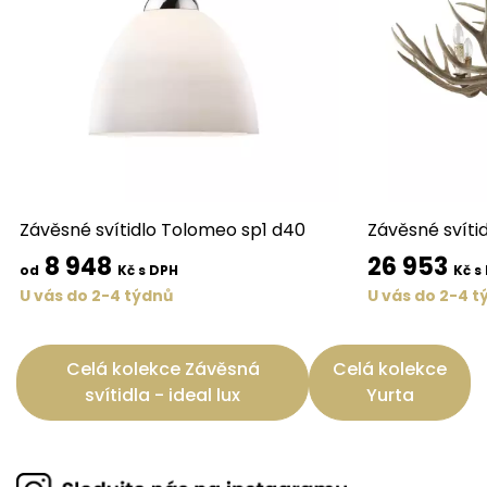
Závěsné svítidlo Tolomeo sp1 d40
Závěsné svíti
8 948
26 953
od
Kč s DPH
Kč s
U vás do 2-4 týdnů
U vás do 2-4 t
Celá kolekce Závěsná
Celá kolekce
svítidla - ideal lux
Yurta