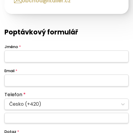
obchod@italier.cz
Poptávkový formulář
Jméno
*
Email
*
Telefon
*
Česko (+420)
Dotaz
*