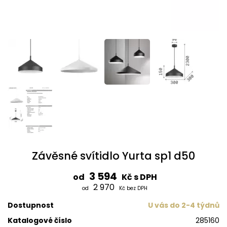
Závěsné svítidlo Yurta sp1 d50
3 594
od
Kč s DPH
2 970
od
Kč bez DPH
Dostupnost
U vás do 2-4 týdnů
Katalogové číslo
285160