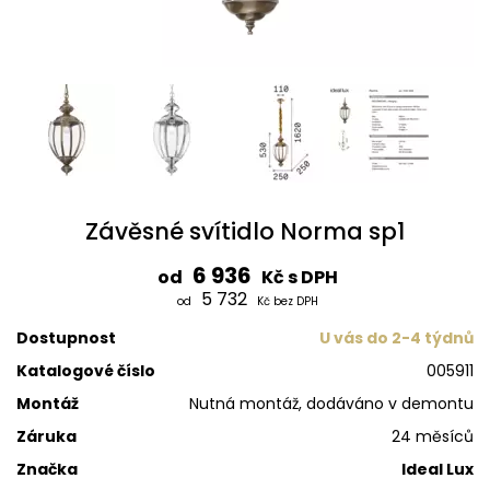
Závěsné svítidlo Norma sp1
6 936
od
Kč s DPH
5 732
od
Kč bez DPH
Dostupnost
U vás do 2-4 týdnů
Katalogové číslo
005911
Montáž
Nutná montáž, dodáváno v demontu
Záruka
24 měsíců
Značka
Ideal Lux