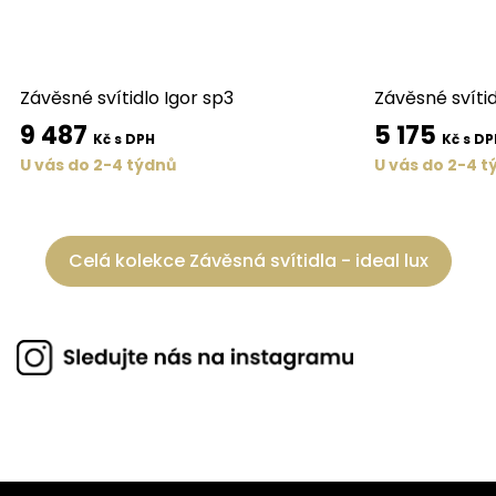
Závěsné svítidlo Igor sp3
Závěsné svítid
9 487
5 175
Kč s DPH
Kč s DP
U vás do 2-4 týdnů
U vás do 2-4 t
Celá kolekce Závěsná svítidla - ideal lux