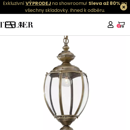
Exkluzivní
VÝPRODEJ
na showroomu!
Sleva až 80%
na
všechny skladovky.
Ihned k odběru.
0