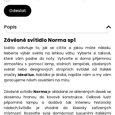
Odeslat
Popis
Závěsné svítidlo Norma sp1
Světlo ovlivňuje to, jak se cítíte a jakou máte náladu.
Neberte výběr světla na lehkou váhu. Vyberte si takové,
které vám padne do noty. Vytvořte si doma příjemnou
atmosféru s pomocí lamp, stolních lampiček, závěsných
světel nebo designových stropních svítidel od Italské
značky
ideal lux.
Nabídka je široká, napište nám a my vám
zpracujeme návrh osvětlení na míru.
Závěsné svítidlo
Norma
je skládané ze skleněných desek se
zkosenou hranou do kovové konstrukce. Celkově lustr
připomíná lampu a dodává tak interieru historický
nádech.Svítidlo je vhodné do klasicky zařízených
místností. Rozsviťte svoji domácnost luxusními italskými