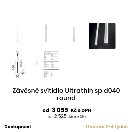
Závěsné svítidlo Ultrathin sp d040
round
3 055
od
Kč s DPH
2 525
od
Kč bez DPH
Dostupnost
U vás do 2-4 týdnů