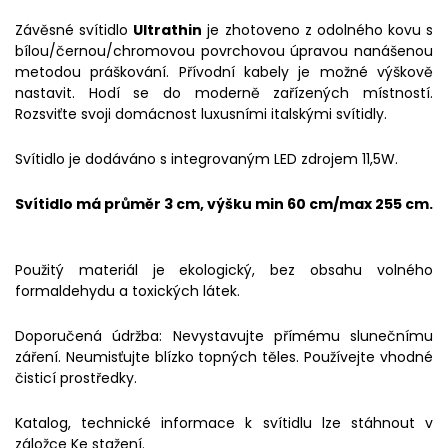
Závěsné svítidlo
Ultrathin
je zhotoveno z odolného kovu s
bílou/černou/chromovou povrchovou úpravou nanášenou
metodou práškování. Přívodní kabely je možné výškově
nastavit. Hodí se do moderně zařízených místností.
Rozsviťte svoji domácnost luxusními italskými svítidly.
Svítidlo je dodáváno s integrovaným LED zdrojem 11,5W.
Svítidlo má průměr 3 cm, výšku min 60 cm/max 255 cm.
Použitý materiál je ekologický, bez obsahu volného
formaldehydu a toxických látek.
Doporučená údržba: Nevystavujte přímému slunečnímu
záření. Neumisťujte blízko topných těles. Používejte vhodné
čisticí prostředky.
Katalog, technické informace k svítidlu lze stáhnout v
záložce Ke stažení.