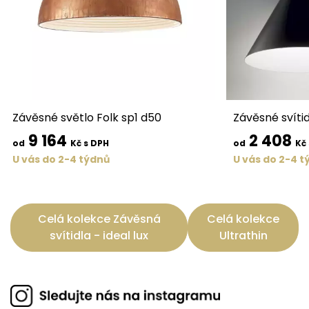
Závěsné světlo Folk sp1 d50
Závěsné svítid
9 164
2 408
od
Kč s DPH
od
Kč
U vás do 2-4 týdnů
U vás do 2-4 t
Celá kolekce Závěsná
Celá kolekce
svítidla - ideal lux
Ultrathin