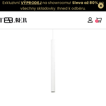
Exkluzivní
VÝPRODEJ
na showroomu!
Sleva až 80%
na
všechny skladovky.
Ihned k odběru.
0