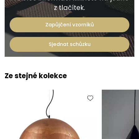
z tlačítek.
Zapůjčení vzorníků
Sjednat schůzku
Ze stejné kolekce